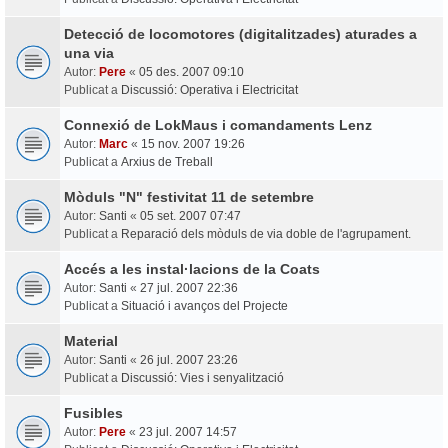
Detecció de locomotores (digitalitzades) aturades a
una via
Autor:
Pere
«
05 des. 2007 09:10
Publicat a
Discussió: Operativa i Electricitat
Connexió de LokMaus i comandaments Lenz
Autor:
Marc
«
15 nov. 2007 19:26
Publicat a
Arxius de Treball
Mòduls "N" festivitat 11 de setembre
Autor:
Santi
«
05 set. 2007 07:47
Publicat a
Reparació dels mòduls de via doble de l'agrupament.
Accés a les instal·lacions de la Coats
Autor:
Santi
«
27 jul. 2007 22:36
Publicat a
Situació i avanços del Projecte
Material
Autor:
Santi
«
26 jul. 2007 23:26
Publicat a
Discussió: Vies i senyalització
Fusibles
Autor:
Pere
«
23 jul. 2007 14:57