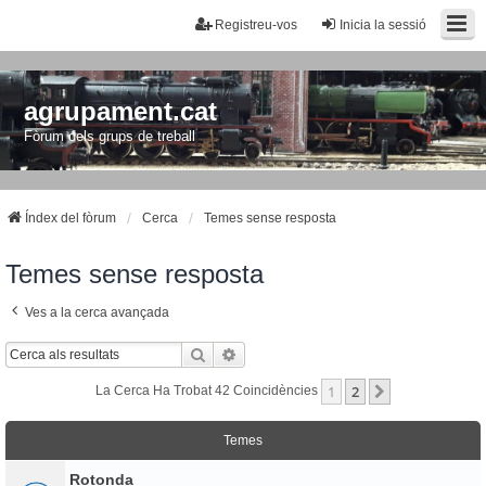
Registreu-vos
Inicia la sessió
agrupament.cat
Fòrum dels grups de treball
Índex del fòrum
Cerca
Temes sense resposta
Temes sense resposta
Ves a la cerca avançada
Cerca
Cerca Avançada
1
2
Següent
La Cerca Ha Trobat 42 Coincidències
Temes
Rotonda