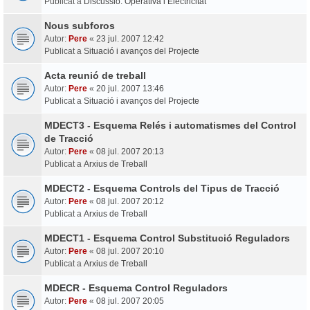
Publicat a
Discussió: Operativa i Electricitat
Nous subforos
Autor:
Pere
«
23 jul. 2007 12:42
Publicat a
Situació i avanços del Projecte
Acta reunió de treball
Autor:
Pere
«
20 jul. 2007 13:46
Publicat a
Situació i avanços del Projecte
MDECT3 - Esquema Relés i automatismes del Control
de Tracció
Autor:
Pere
«
08 jul. 2007 20:13
Publicat a
Arxius de Treball
MDECT2 - Esquema Controls del Tipus de Tracció
Autor:
Pere
«
08 jul. 2007 20:12
Publicat a
Arxius de Treball
MDECT1 - Esquema Control Substitució Reguladors
Autor:
Pere
«
08 jul. 2007 20:10
Publicat a
Arxius de Treball
MDECR - Esquema Control Reguladors
Autor:
Pere
«
08 jul. 2007 20:05