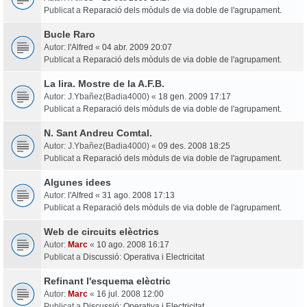
Publicat a
Reparació dels mòduls de via doble de l'agrupament.
Bucle Raro
Autor:
l'Alfred
«
04 abr. 2009 20:07
Publicat a
Reparació dels mòduls de via doble de l'agrupament.
La lira. Mostre de la A.F.B.
Autor:
J.Ybañez(Badia4000)
«
18 gen. 2009 17:17
Publicat a
Reparació dels mòduls de via doble de l'agrupament.
N. Sant Andreu Comtal.
Autor:
J.Ybañez(Badia4000)
«
09 des. 2008 18:25
Publicat a
Reparació dels mòduls de via doble de l'agrupament.
Algunes idees
Autor:
l'Alfred
«
31 ago. 2008 17:13
Publicat a
Reparació dels mòduls de via doble de l'agrupament.
Web de circuits elèctrics
Autor:
Marc
«
10 ago. 2008 16:17
Publicat a
Discussió: Operativa i Electricitat
Refinant l'esquema elèctric
Autor:
Marc
«
16 jul. 2008 12:00
Publicat a
Discussió: Operativa i Electricitat