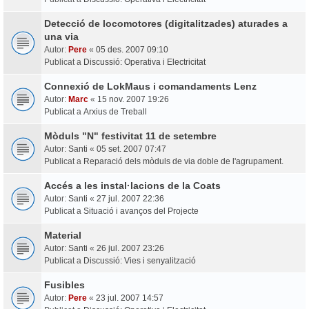
Detecció de locomotores (digitalitzades) aturades a
una via
Autor:
Pere
«
05 des. 2007 09:10
Publicat a
Discussió: Operativa i Electricitat
Connexió de LokMaus i comandaments Lenz
Autor:
Marc
«
15 nov. 2007 19:26
Publicat a
Arxius de Treball
Mòduls "N" festivitat 11 de setembre
Autor:
Santi
«
05 set. 2007 07:47
Publicat a
Reparació dels mòduls de via doble de l'agrupament.
Accés a les instal·lacions de la Coats
Autor:
Santi
«
27 jul. 2007 22:36
Publicat a
Situació i avanços del Projecte
Material
Autor:
Santi
«
26 jul. 2007 23:26
Publicat a
Discussió: Vies i senyalització
Fusibles
Autor:
Pere
«
23 jul. 2007 14:57