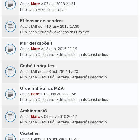
Autor:
Marc
«
07 oct. 2018 21:31
Publicat a
Arxius de Treball
El fossar de cendres.
Autor:
l'Alfred
«
19 juny 2016 17:30
Publicat a
Situació i avanços del Projecte
Mur del dipòsit
Autor:
Marc
«
18 gen. 2015 21:19
Publicat a
Discussió: Edificis i elements constructius
Carbó i briqutes.
Autor:
l'Alfred
«
23 oct. 2014 17:23
Publicat a
Discussió: Terreny, vegetació i decoració
Grua hidràulica MZA
Autor:
Pere
«
18 juny 2013 21:58
Publicat a
Discussió: Edificis i elements constructius
Ambientació
Autor:
Marc
«
06 juny 2010 20:42
Publicat a
Discussió: Terreny, vegetació i decoració
Castellar
Autor:
l'Alfred
«
15 oct. 2009 13:27