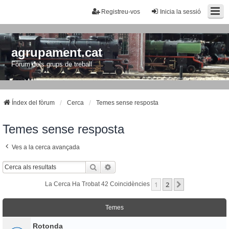
Registreu-vos
Inicia la sessió
agrupament.cat
Fòrum dels grups de treball
Índex del fòrum
Cerca
Temes sense resposta
Temes sense resposta
Ves a la cerca avançada
Cerca
Cerca Avançada
1
2
Següent
La Cerca Ha Trobat 42 Coincidències
Temes
Rotonda