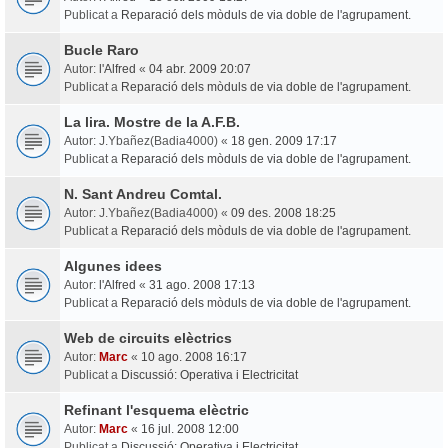
Publicat a
Reparació dels mòduls de via doble de l'agrupament.
Bucle Raro
Autor:
l'Alfred
«
04 abr. 2009 20:07
Publicat a
Reparació dels mòduls de via doble de l'agrupament.
La lira. Mostre de la A.F.B.
Autor:
J.Ybañez(Badia4000)
«
18 gen. 2009 17:17
Publicat a
Reparació dels mòduls de via doble de l'agrupament.
N. Sant Andreu Comtal.
Autor:
J.Ybañez(Badia4000)
«
09 des. 2008 18:25
Publicat a
Reparació dels mòduls de via doble de l'agrupament.
Algunes idees
Autor:
l'Alfred
«
31 ago. 2008 17:13
Publicat a
Reparació dels mòduls de via doble de l'agrupament.
Web de circuits elèctrics
Autor:
Marc
«
10 ago. 2008 16:17
Publicat a
Discussió: Operativa i Electricitat
Refinant l'esquema elèctric
Autor:
Marc
«
16 jul. 2008 12:00
Publicat a
Discussió: Operativa i Electricitat