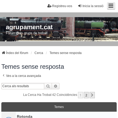
Registreu-vos
Inicia la sessió
agrupament.cat
Fòrum dels grups de treball
Índex del fòrum
Cerca
Temes sense resposta
Temes sense resposta
Ves a la cerca avançada
Cerca
Cerca Avançada
1
2
Següent
La Cerca Ha Trobat 42 Coincidències
Temes
Rotonda