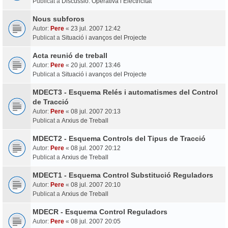
Publicat a
Discussió: Operativa i Electricitat
Nous subforos
Autor:
Pere
«
23 jul. 2007 12:42
Publicat a
Situació i avanços del Projecte
Acta reunió de treball
Autor:
Pere
«
20 jul. 2007 13:46
Publicat a
Situació i avanços del Projecte
MDECT3 - Esquema Relés i automatismes del Control
de Tracció
Autor:
Pere
«
08 jul. 2007 20:13
Publicat a
Arxius de Treball
MDECT2 - Esquema Controls del Tipus de Tracció
Autor:
Pere
«
08 jul. 2007 20:12
Publicat a
Arxius de Treball
MDECT1 - Esquema Control Substitució Reguladors
Autor:
Pere
«
08 jul. 2007 20:10
Publicat a
Arxius de Treball
MDECR - Esquema Control Reguladors
Autor:
Pere
«
08 jul. 2007 20:05