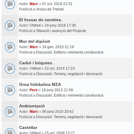
Autor:
Marc
«
07 oct. 2018 21:31
Publicat a
Arxius de Treball
El fossar de cendres.
Autor:
l'Alfred
«
19 juny 2016 17:30
Publicat a
Situació i avanços del Projecte
Mur del dipòsit
Autor:
Marc
«
18 gen. 2015 21:19
Publicat a
Discussió: Edificis i elements constructius
Carbó i briqutes.
Autor:
l'Alfred
«
23 oct. 2014 17:23
Publicat a
Discussió: Terreny, vegetació i decoració
Grua hidràulica MZA
Autor:
Pere
«
18 juny 2013 21:58
Publicat a
Discussió: Edificis i elements constructius
Ambientació
Autor:
Marc
«
06 juny 2010 20:42
Publicat a
Discussió: Terreny, vegetació i decoració
Castellar
Autor:
l'Alfred
«
15 oct. 2009 13:27