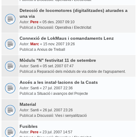
Detecció de locomotores (digitalitzades) aturades a
una via
Autor:
Pere
«
05 des. 2007 09:10
Publicat a
Discussió: Operativa i Electricitat
Connexió de LokMaus i comandaments Lenz
Autor:
Marc
«
15 nov. 2007 19:26
Publicat a
Arxius de Treball
Mòduls "N" festivitat 11 de setembre
Autor:
Santi
«
05 set. 2007 07:47
Publicat a
Reparació dels mòduls de via doble de l'agrupament.
Accés a les instal·lacions de la Coats
Autor:
Santi
«
27 jul. 2007 22:36
Publicat a
Situació i avanços del Projecte
Material
Autor:
Santi
«
26 jul. 2007 23:26
Publicat a
Discussió: Vies i senyalització
Fusibles
Autor:
Pere
«
23 jul. 2007 14:57