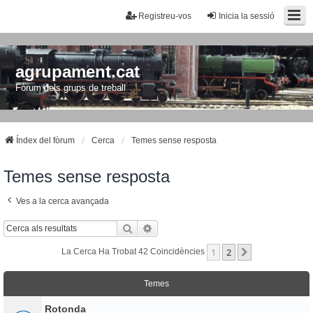
Registreu-vos
Inicia la sessió
agrupament.cat
Fòrum dels grups de treball
Índex del fòrum
Cerca
Temes sense resposta
Temes sense resposta
Ves a la cerca avançada
Cerca
Cerca Avançada
1
2
Següent
La Cerca Ha Trobat 42 Coincidències
Temes
Rotonda