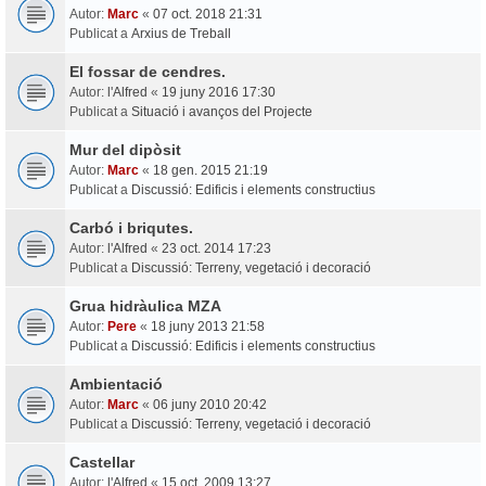
Autor:
Marc
«
07 oct. 2018 21:31
Publicat a
Arxius de Treball
El fossar de cendres.
Autor:
l'Alfred
«
19 juny 2016 17:30
Publicat a
Situació i avanços del Projecte
Mur del dipòsit
Autor:
Marc
«
18 gen. 2015 21:19
Publicat a
Discussió: Edificis i elements constructius
Carbó i briqutes.
Autor:
l'Alfred
«
23 oct. 2014 17:23
Publicat a
Discussió: Terreny, vegetació i decoració
Grua hidràulica MZA
Autor:
Pere
«
18 juny 2013 21:58
Publicat a
Discussió: Edificis i elements constructius
Ambientació
Autor:
Marc
«
06 juny 2010 20:42
Publicat a
Discussió: Terreny, vegetació i decoració
Castellar
Autor:
l'Alfred
«
15 oct. 2009 13:27