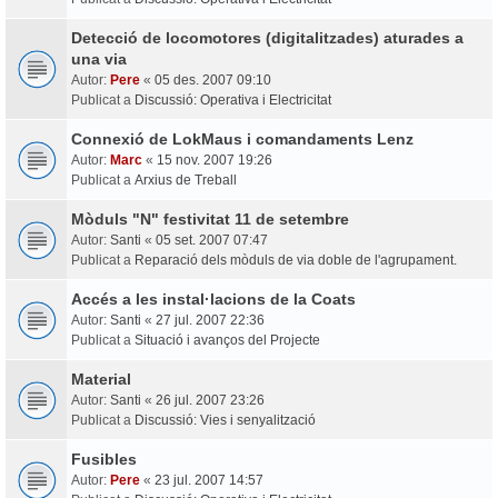
Detecció de locomotores (digitalitzades) aturades a
una via
Autor:
Pere
«
05 des. 2007 09:10
Publicat a
Discussió: Operativa i Electricitat
Connexió de LokMaus i comandaments Lenz
Autor:
Marc
«
15 nov. 2007 19:26
Publicat a
Arxius de Treball
Mòduls "N" festivitat 11 de setembre
Autor:
Santi
«
05 set. 2007 07:47
Publicat a
Reparació dels mòduls de via doble de l'agrupament.
Accés a les instal·lacions de la Coats
Autor:
Santi
«
27 jul. 2007 22:36
Publicat a
Situació i avanços del Projecte
Material
Autor:
Santi
«
26 jul. 2007 23:26
Publicat a
Discussió: Vies i senyalització
Fusibles
Autor:
Pere
«
23 jul. 2007 14:57