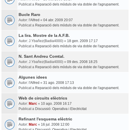
Publicat a
Reparació dels mòduls de via doble de l'agrupament.
Bucle Raro
Autor:
l'Alfred
«
04 abr. 2009 20:07
Publicat a
Reparació dels mòduls de via doble de l'agrupament.
La lira. Mostre de la A.F.B.
Autor:
J.Ybañez(Badia4000)
«
18 gen. 2009 17:17
Publicat a
Reparació dels mòduls de via doble de l'agrupament.
N. Sant Andreu Comtal.
Autor:
J.Ybañez(Badia4000)
«
09 des. 2008 18:25
Publicat a
Reparació dels mòduls de via doble de l'agrupament.
Algunes idees
Autor:
l'Alfred
«
31 ago. 2008 17:13
Publicat a
Reparació dels mòduls de via doble de l'agrupament.
Web de circuits elèctrics
Autor:
Marc
«
10 ago. 2008 16:17
Publicat a
Discussió: Operativa i Electricitat
Refinant l'esquema elèctric
Autor:
Marc
«
16 jul. 2008 12:00
Publicat a
Discussió: Operativa i Electricitat