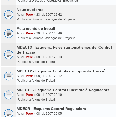
Publicat a
Discussió: Operativa i Electricitat
Nous subforos
Autor:
Pere
«
23 jul. 2007 12:42
Publicat a
Situació i avanços del Projecte
Acta reunió de treball
Autor:
Pere
«
20 jul. 2007 13:46
Publicat a
Situació i avanços del Projecte
MDECT3 - Esquema Relés i automatismes del Control
de Tracció
Autor:
Pere
«
08 jul. 2007 20:13
Publicat a
Arxius de Treball
MDECT2 - Esquema Controls del Tipus de Tracció
Autor:
Pere
«
08 jul. 2007 20:12
Publicat a
Arxius de Treball
MDECT1 - Esquema Control Substitució Reguladors
Autor:
Pere
«
08 jul. 2007 20:10
Publicat a
Arxius de Treball
MDECR - Esquema Control Reguladors
Autor:
Pere
«
08 jul. 2007 20:05