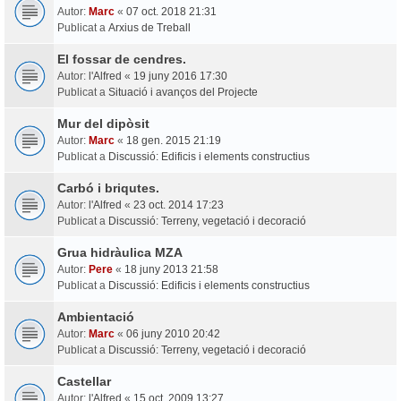
Autor:
Marc
«
07 oct. 2018 21:31
Publicat a
Arxius de Treball
El fossar de cendres.
Autor:
l'Alfred
«
19 juny 2016 17:30
Publicat a
Situació i avanços del Projecte
Mur del dipòsit
Autor:
Marc
«
18 gen. 2015 21:19
Publicat a
Discussió: Edificis i elements constructius
Carbó i briqutes.
Autor:
l'Alfred
«
23 oct. 2014 17:23
Publicat a
Discussió: Terreny, vegetació i decoració
Grua hidràulica MZA
Autor:
Pere
«
18 juny 2013 21:58
Publicat a
Discussió: Edificis i elements constructius
Ambientació
Autor:
Marc
«
06 juny 2010 20:42
Publicat a
Discussió: Terreny, vegetació i decoració
Castellar
Autor:
l'Alfred
«
15 oct. 2009 13:27