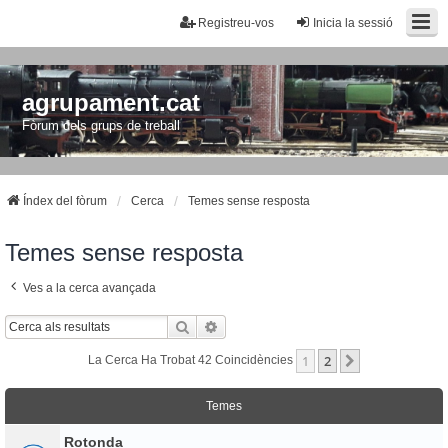
Registreu-vos
Inicia la sessió
agrupament.cat
Fòrum dels grups de treball
Índex del fòrum
Cerca
Temes sense resposta
Temes sense resposta
Ves a la cerca avançada
Cerca
Cerca Avançada
1
2
Següent
La Cerca Ha Trobat 42 Coincidències
Temes
Rotonda