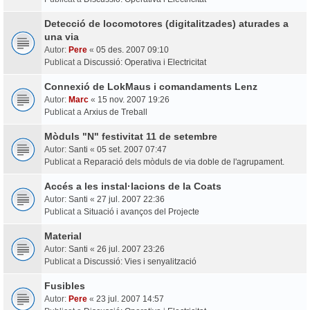
Detecció de locomotores (digitalitzades) aturades a
una via
Autor:
Pere
«
05 des. 2007 09:10
Publicat a
Discussió: Operativa i Electricitat
Connexió de LokMaus i comandaments Lenz
Autor:
Marc
«
15 nov. 2007 19:26
Publicat a
Arxius de Treball
Mòduls "N" festivitat 11 de setembre
Autor:
Santi
«
05 set. 2007 07:47
Publicat a
Reparació dels mòduls de via doble de l'agrupament.
Accés a les instal·lacions de la Coats
Autor:
Santi
«
27 jul. 2007 22:36
Publicat a
Situació i avanços del Projecte
Material
Autor:
Santi
«
26 jul. 2007 23:26
Publicat a
Discussió: Vies i senyalització
Fusibles
Autor:
Pere
«
23 jul. 2007 14:57