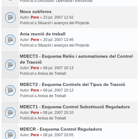
Publicat a
Discussió: Operativa i Electricitat
Nous subforos
Autor:
Pere
«
23 jul. 2007 12:42
Publicat a
Situació i avanços del Projecte
Acta reunió de treball
Autor:
Pere
«
20 jul. 2007 13:46
Publicat a
Situació i avanços del Projecte
MDECT3 - Esquema Relés i automatismes del Control
de Tracció
Autor:
Pere
«
08 jul. 2007 20:13
Publicat a
Arxius de Treball
MDECT2 - Esquema Controls del Tipus de Tracció
Autor:
Pere
«
08 jul. 2007 20:12
Publicat a
Arxius de Treball
MDECT1 - Esquema Control Substitució Reguladors
Autor:
Pere
«
08 jul. 2007 20:10
Publicat a
Arxius de Treball
MDECR - Esquema Control Reguladors
Autor:
Pere
«
08 jul. 2007 20:05