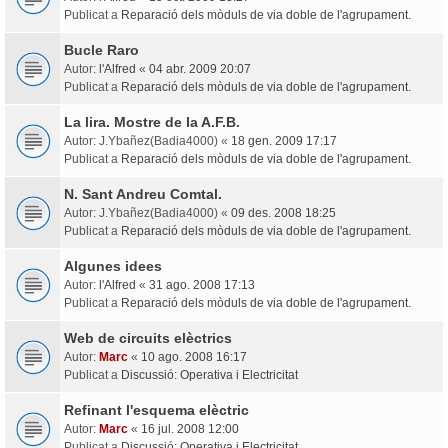
Publicat a
Reparació dels mòduls de via doble de l'agrupament.
Bucle Raro
Autor:
l'Alfred
«
04 abr. 2009 20:07
Publicat a
Reparació dels mòduls de via doble de l'agrupament.
La lira. Mostre de la A.F.B.
Autor:
J.Ybañez(Badia4000)
«
18 gen. 2009 17:17
Publicat a
Reparació dels mòduls de via doble de l'agrupament.
N. Sant Andreu Comtal.
Autor:
J.Ybañez(Badia4000)
«
09 des. 2008 18:25
Publicat a
Reparació dels mòduls de via doble de l'agrupament.
Algunes idees
Autor:
l'Alfred
«
31 ago. 2008 17:13
Publicat a
Reparació dels mòduls de via doble de l'agrupament.
Web de circuits elèctrics
Autor:
Marc
«
10 ago. 2008 16:17
Publicat a
Discussió: Operativa i Electricitat
Refinant l'esquema elèctric
Autor:
Marc
«
16 jul. 2008 12:00
Publicat a
Discussió: Operativa i Electricitat