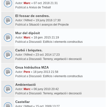
Autor:
Marc
«
07 oct. 2018 21:31
Publicat a
Arxius de Treball
El fossar de cendres.
Autor:
l'Alfred
«
19 juny 2016 17:30
Publicat a
Situació i avanços del Projecte
Mur del dipòsit
Autor:
Marc
«
18 gen. 2015 21:19
Publicat a
Discussió: Edificis i elements constructius
Carbó i briqutes.
Autor:
l'Alfred
«
23 oct. 2014 17:23
Publicat a
Discussió: Terreny, vegetació i decoració
Grua hidràulica MZA
Autor:
Pere
«
18 juny 2013 21:58
Publicat a
Discussió: Edificis i elements constructius
Ambientació
Autor:
Marc
«
06 juny 2010 20:42
Publicat a
Discussió: Terreny, vegetació i decoració
Castellar
Autor:
l'Alfred
«
15 oct. 2009 13:27