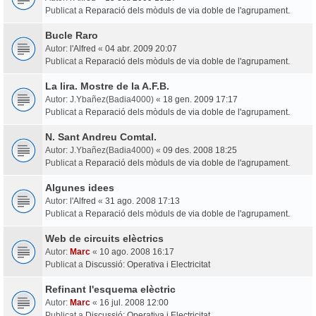
Publicat a
Reparació dels mòduls de via doble de l'agrupament.
Bucle Raro
Autor:
l'Alfred
«
04 abr. 2009 20:07
Publicat a
Reparació dels mòduls de via doble de l'agrupament.
La lira. Mostre de la A.F.B.
Autor:
J.Ybañez(Badia4000)
«
18 gen. 2009 17:17
Publicat a
Reparació dels mòduls de via doble de l'agrupament.
N. Sant Andreu Comtal.
Autor:
J.Ybañez(Badia4000)
«
09 des. 2008 18:25
Publicat a
Reparació dels mòduls de via doble de l'agrupament.
Algunes idees
Autor:
l'Alfred
«
31 ago. 2008 17:13
Publicat a
Reparació dels mòduls de via doble de l'agrupament.
Web de circuits elèctrics
Autor:
Marc
«
10 ago. 2008 16:17
Publicat a
Discussió: Operativa i Electricitat
Refinant l'esquema elèctric
Autor:
Marc
«
16 jul. 2008 12:00
Publicat a
Discussió: Operativa i Electricitat