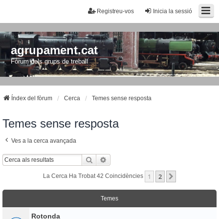
Registreu-vos
Inicia la sessió
agrupament.cat
Fòrum dels grups de treball
Índex del fòrum
Cerca
Temes sense resposta
Temes sense resposta
Ves a la cerca avançada
Cerca
Cerca Avançada
1
2
Següent
La Cerca Ha Trobat 42 Coincidències
Temes
Rotonda