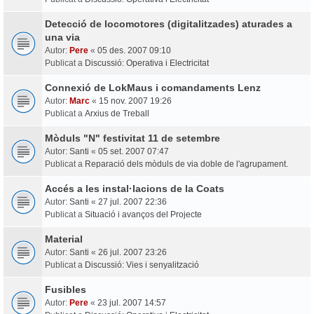
Detecció de locomotores (digitalitzades) aturades a
una via
Autor:
Pere
«
05 des. 2007 09:10
Publicat a
Discussió: Operativa i Electricitat
Connexió de LokMaus i comandaments Lenz
Autor:
Marc
«
15 nov. 2007 19:26
Publicat a
Arxius de Treball
Mòduls "N" festivitat 11 de setembre
Autor:
Santi
«
05 set. 2007 07:47
Publicat a
Reparació dels mòduls de via doble de l'agrupament.
Accés a les instal·lacions de la Coats
Autor:
Santi
«
27 jul. 2007 22:36
Publicat a
Situació i avanços del Projecte
Material
Autor:
Santi
«
26 jul. 2007 23:26
Publicat a
Discussió: Vies i senyalització
Fusibles
Autor:
Pere
«
23 jul. 2007 14:57