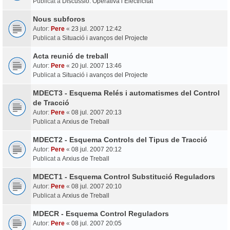
Publicat a
Discussió: Operativa i Electricitat
Nous subforos
Autor:
Pere
«
23 jul. 2007 12:42
Publicat a
Situació i avanços del Projecte
Acta reunió de treball
Autor:
Pere
«
20 jul. 2007 13:46
Publicat a
Situació i avanços del Projecte
MDECT3 - Esquema Relés i automatismes del Control
de Tracció
Autor:
Pere
«
08 jul. 2007 20:13
Publicat a
Arxius de Treball
MDECT2 - Esquema Controls del Tipus de Tracció
Autor:
Pere
«
08 jul. 2007 20:12
Publicat a
Arxius de Treball
MDECT1 - Esquema Control Substitució Reguladors
Autor:
Pere
«
08 jul. 2007 20:10
Publicat a
Arxius de Treball
MDECR - Esquema Control Reguladors
Autor:
Pere
«
08 jul. 2007 20:05