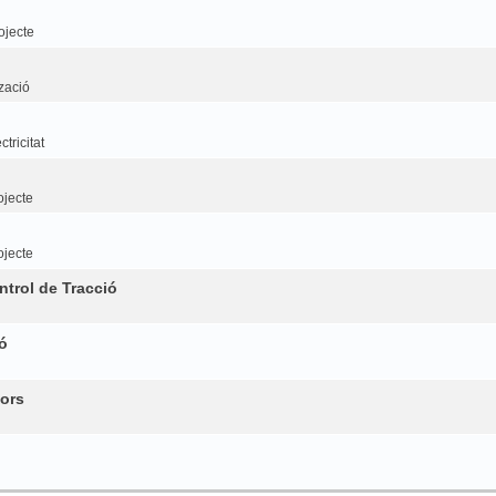
ojecte
tzació
tricitat
ojecte
ojecte
trol de Tracció
ó
ors