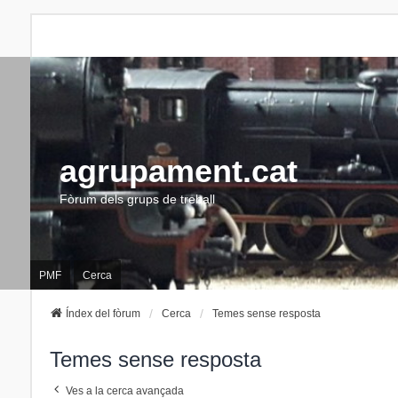
agrupament.cat
Fòrum dels grups de treball
PMF
Cerca
Índex del fòrum
Cerca
Temes sense resposta
Temes sense resposta
Ves a la cerca avançada