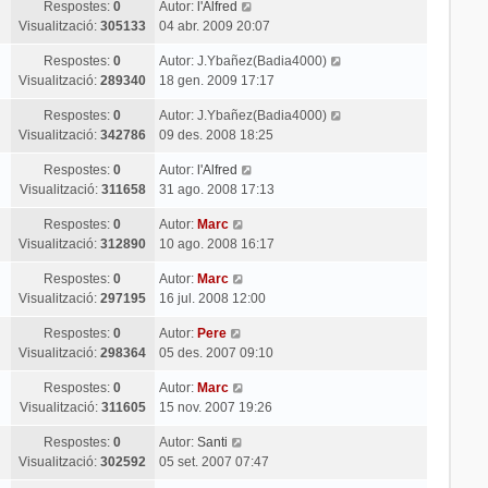
Respostes:
0
Autor:
l'Alfred
Visualització:
305133
04 abr. 2009 20:07
Respostes:
0
Autor:
J.Ybañez(Badia4000)
Visualització:
289340
18 gen. 2009 17:17
Respostes:
0
Autor:
J.Ybañez(Badia4000)
Visualització:
342786
09 des. 2008 18:25
Respostes:
0
Autor:
l'Alfred
Visualització:
311658
31 ago. 2008 17:13
Respostes:
0
Autor:
Marc
Visualització:
312890
10 ago. 2008 16:17
Respostes:
0
Autor:
Marc
Visualització:
297195
16 jul. 2008 12:00
Respostes:
0
Autor:
Pere
Visualització:
298364
05 des. 2007 09:10
Respostes:
0
Autor:
Marc
Visualització:
311605
15 nov. 2007 19:26
Respostes:
0
Autor:
Santi
Visualització:
302592
05 set. 2007 07:47