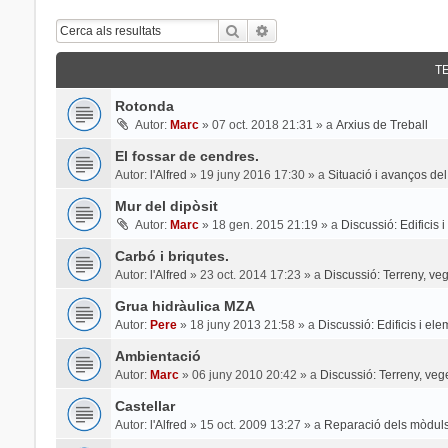
Cerca
Cerca Avançada
T
Rotonda
Autor:
Marc
»
07 oct. 2018 21:31
» a
Arxius de Treball
El fossar de cendres.
Autor:
l'Alfred
»
19 juny 2016 17:30
» a
Situació i avanços del
Mur del dipòsit
Autor:
Marc
»
18 gen. 2015 21:19
» a
Discussió: Edificis 
Carbó i briqutes.
Autor:
l'Alfred
»
23 oct. 2014 17:23
» a
Discussió: Terreny, veg
Grua hidràulica MZA
Autor:
Pere
»
18 juny 2013 21:58
» a
Discussió: Edificis i el
Ambientació
Autor:
Marc
»
06 juny 2010 20:42
» a
Discussió: Terreny, veg
Castellar
Autor:
l'Alfred
»
15 oct. 2009 13:27
» a
Reparació dels mòduls