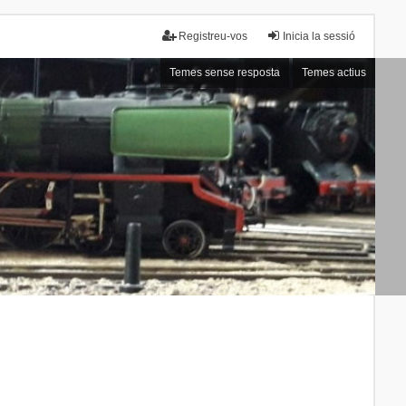
Registreu-vos
Inicia la sessió
Temes sense resposta
Temes actius