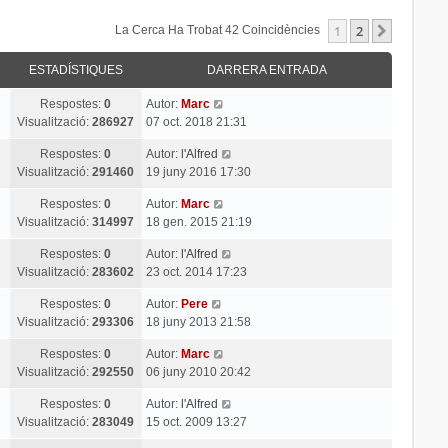
1
2
Següent
La Cerca Ha Trobat 42 Coincidències
ESTADÍSTIQUES
DARRERA ENTRADA
Respostes:
0
Autor:
Marc
Visualització:
286927
07 oct. 2018 21:31
Respostes:
0
Autor:
l'Alfred
Visualització:
291460
19 juny 2016 17:30
Respostes:
0
Autor:
Marc
Visualització:
314997
18 gen. 2015 21:19
Respostes:
0
Autor:
l'Alfred
Visualització:
283602
23 oct. 2014 17:23
Respostes:
0
Autor:
Pere
Visualització:
293306
18 juny 2013 21:58
Respostes:
0
Autor:
Marc
Visualització:
292550
06 juny 2010 20:42
Respostes:
0
Autor:
l'Alfred
Visualització:
283049
15 oct. 2009 13:27