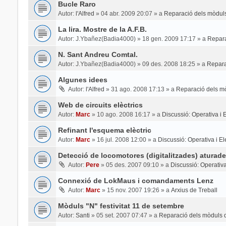
Bucle Raro
Autor:
l'Alfred
»
04 abr. 2009 20:07
» a
Reparació dels mòduls
La lira. Mostre de la A.F.B.
Autor:
J.Ybañez(Badia4000)
»
18 gen. 2009 17:17
» a
Repara
N. Sant Andreu Comtal.
Autor:
J.Ybañez(Badia4000)
»
09 des. 2008 18:25
» a
Repara
Algunes idees
Autor:
l'Alfred
»
31 ago. 2008 17:13
» a
Reparació dels mò
Web de circuits elèctrics
Autor:
Marc
»
10 ago. 2008 16:17
» a
Discussió: Operativa i El
Refinant l'esquema elèctric
Autor:
Marc
»
16 jul. 2008 12:00
» a
Discussió: Operativa i Ele
Detecció de locomotores (digitalitzades) aturade
Autor:
Pere
»
05 des. 2007 09:10
» a
Discussió: Operativa 
Connexió de LokMaus i comandaments Lenz
Autor:
Marc
»
15 nov. 2007 19:26
» a
Arxius de Treball
Mòduls "N" festivitat 11 de setembre
Autor:
Santi
»
05 set. 2007 07:47
» a
Reparació dels mòduls d