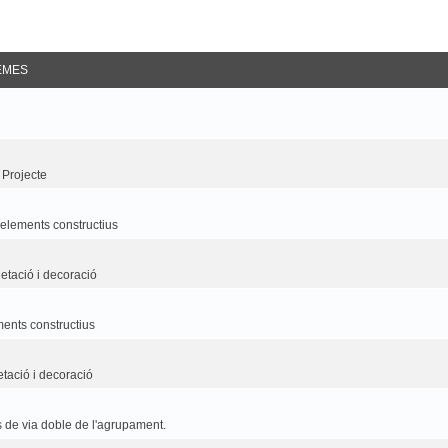
EMES
 Projecte
i elements constructius
etació i decoració
ements constructius
etació i decoració
 de via doble de l'agrupament.