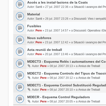
Accés a les instal·lacions de la Coats
Autor:
Santi
»
27 jul. 2007 22:36
» a
Situació i avanços del Pr
Material
Autor:
Santi
»
26 jul. 2007 23:26
» a
Discussió: Vies i senyali
Fusibles
Autor:
Pere
»
23 jul. 2007 14:57
» a
Discussió: Operativa i Elec
Nous subforos
Autor:
Pere
»
23 jul. 2007 12:42
» a
Situació i avanços del Pr
Acta reunió de treball
Autor:
Pere
»
20 jul. 2007 13:46
» a
Situació i avanços del Pr
MDECT3 - Esquema Relés i automatismes del Con
Autor:
Pere
»
08 jul. 2007 20:13
» a
Arxius de Treball
MDECT2 - Esquema Controls del Tipus de Tracci
Autor:
Pere
»
08 jul. 2007 20:12
» a
Arxius de Treball
MDECT1 - Esquema Control Substitució Regulad
Autor:
Pere
»
08 jul. 2007 20:10
» a
Arxius de Treball
MDECR - Esquema Control Reguladors
Autor:
Pere
»
08 jul. 2007 20:05
» a
Arxius de Treball