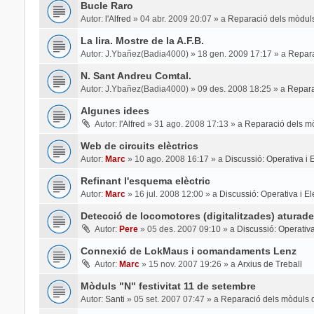
Bucle Raro
Autor:
l'Alfred
»
04 abr. 2009 20:07
» a
Reparació dels mòduls
La lira. Mostre de la A.F.B.
Autor:
J.Ybañez(Badia4000)
»
18 gen. 2009 17:17
» a
Repara
N. Sant Andreu Comtal.
Autor:
J.Ybañez(Badia4000)
»
09 des. 2008 18:25
» a
Repara
Algunes idees
Autor:
l'Alfred
»
31 ago. 2008 17:13
» a
Reparació dels mò
Web de circuits elèctrics
Autor:
Marc
»
10 ago. 2008 16:17
» a
Discussió: Operativa i El
Refinant l'esquema elèctric
Autor:
Marc
»
16 jul. 2008 12:00
» a
Discussió: Operativa i Ele
Detecció de locomotores (digitalitzades) aturade
Autor:
Pere
»
05 des. 2007 09:10
» a
Discussió: Operativa 
Connexió de LokMaus i comandaments Lenz
Autor:
Marc
»
15 nov. 2007 19:26
» a
Arxius de Treball
Mòduls "N" festivitat 11 de setembre
Autor:
Santi
»
05 set. 2007 07:47
» a
Reparació dels mòduls d