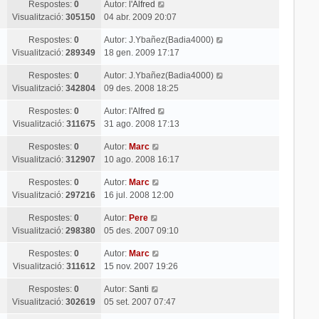
Respostes:
0
Autor:
l'Alfred
Visualització:
305150
04 abr. 2009 20:07
Respostes:
0
Autor:
J.Ybañez(Badia4000)
Visualització:
289349
18 gen. 2009 17:17
Respostes:
0
Autor:
J.Ybañez(Badia4000)
Visualització:
342804
09 des. 2008 18:25
Respostes:
0
Autor:
l'Alfred
Visualització:
311675
31 ago. 2008 17:13
Respostes:
0
Autor:
Marc
Visualització:
312907
10 ago. 2008 16:17
Respostes:
0
Autor:
Marc
Visualització:
297216
16 jul. 2008 12:00
Respostes:
0
Autor:
Pere
Visualització:
298380
05 des. 2007 09:10
Respostes:
0
Autor:
Marc
Visualització:
311612
15 nov. 2007 19:26
Respostes:
0
Autor:
Santi
Visualització:
302619
05 set. 2007 07:47