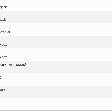
ojecte
tzació
tricitat
ojecte
ojecte
trol de Tracció
ó
ors