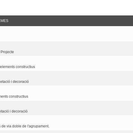
EMES
 Projecte
i elements constructius
etació i decoració
ements constructius
etació i decoració
 de via doble de l'agrupament.