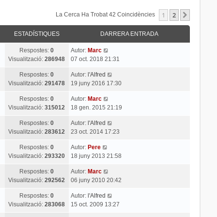
1
2
Següent
La Cerca Ha Trobat 42 Coincidències
ESTADÍSTIQUES
DARRERA ENTRADA
Respostes:
0
Autor:
Marc
Visualització:
286948
07 oct. 2018 21:31
Respostes:
0
Autor:
l'Alfred
Visualització:
291478
19 juny 2016 17:30
Respostes:
0
Autor:
Marc
Visualització:
315012
18 gen. 2015 21:19
Respostes:
0
Autor:
l'Alfred
Visualització:
283612
23 oct. 2014 17:23
Respostes:
0
Autor:
Pere
Visualització:
293320
18 juny 2013 21:58
Respostes:
0
Autor:
Marc
Visualització:
292562
06 juny 2010 20:42
Respostes:
0
Autor:
l'Alfred
Visualització:
283068
15 oct. 2009 13:27