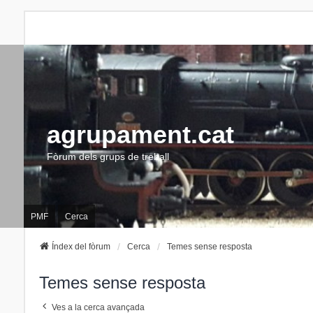
agrupament.cat
Fòrum dels grups de treball
PMF
Cerca
Índex del fòrum
Cerca
Temes sense resposta
Temes sense resposta
Ves a la cerca avançada