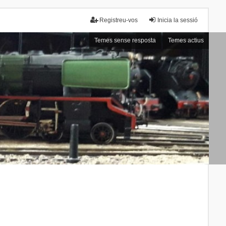
Registreu-vos
Inicia la sessió
Temes sense resposta
Temes actius