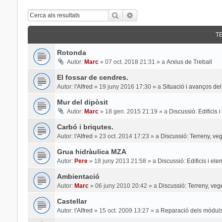
Cerca
Cerca Avançada
T
Rotonda
Autor:
Marc
»
07 oct. 2018 21:31
» a
Arxius de Treball
El fossar de cendres.
Autor:
l'Alfred
»
19 juny 2016 17:30
» a
Situació i avanços del
Mur del dipòsit
Autor:
Marc
»
18 gen. 2015 21:19
» a
Discussió: Edificis 
Carbó i briqutes.
Autor:
l'Alfred
»
23 oct. 2014 17:23
» a
Discussió: Terreny, veg
Grua hidràulica MZA
Autor:
Pere
»
18 juny 2013 21:58
» a
Discussió: Edificis i el
Ambientació
Autor:
Marc
»
06 juny 2010 20:42
» a
Discussió: Terreny, veg
Castellar
Autor:
l'Alfred
»
15 oct. 2009 13:27
» a
Reparació dels mòduls