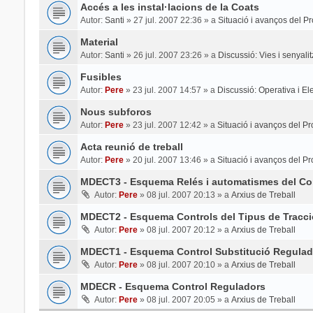
Accés a les instal·lacions de la Coats
Autor:
Santi
»
27 jul. 2007 22:36
» a
Situació i avanços del Pr
Material
Autor:
Santi
»
26 jul. 2007 23:26
» a
Discussió: Vies i senyali
Fusibles
Autor:
Pere
»
23 jul. 2007 14:57
» a
Discussió: Operativa i Elec
Nous subforos
Autor:
Pere
»
23 jul. 2007 12:42
» a
Situació i avanços del Pr
Acta reunió de treball
Autor:
Pere
»
20 jul. 2007 13:46
» a
Situació i avanços del Pr
MDECT3 - Esquema Relés i automatismes del Con
Autor:
Pere
»
08 jul. 2007 20:13
» a
Arxius de Treball
MDECT2 - Esquema Controls del Tipus de Tracci
Autor:
Pere
»
08 jul. 2007 20:12
» a
Arxius de Treball
MDECT1 - Esquema Control Substitució Regulad
Autor:
Pere
»
08 jul. 2007 20:10
» a
Arxius de Treball
MDECR - Esquema Control Reguladors
Autor:
Pere
»
08 jul. 2007 20:05
» a
Arxius de Treball