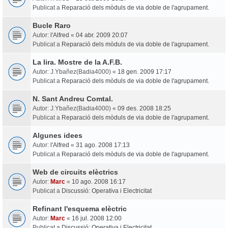
Publicat a
Reparació dels mòduls de via doble de l'agrupament.
Bucle Raro
Autor:
l'Alfred
«
04 abr. 2009 20:07
Publicat a
Reparació dels mòduls de via doble de l'agrupament.
La lira. Mostre de la A.F.B.
Autor:
J.Ybañez(Badia4000)
«
18 gen. 2009 17:17
Publicat a
Reparació dels mòduls de via doble de l'agrupament.
N. Sant Andreu Comtal.
Autor:
J.Ybañez(Badia4000)
«
09 des. 2008 18:25
Publicat a
Reparació dels mòduls de via doble de l'agrupament.
Algunes idees
Autor:
l'Alfred
«
31 ago. 2008 17:13
Publicat a
Reparació dels mòduls de via doble de l'agrupament.
Web de circuits elèctrics
Autor:
Marc
«
10 ago. 2008 16:17
Publicat a
Discussió: Operativa i Electricitat
Refinant l'esquema elèctric
Autor:
Marc
«
16 jul. 2008 12:00
Publicat a
Discussió: Operativa i Electricitat