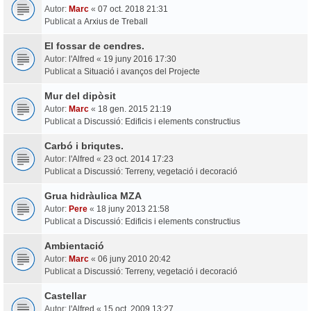
Autor:
Marc
«
07 oct. 2018 21:31
Publicat a
Arxius de Treball
El fossar de cendres.
Autor:
l'Alfred
«
19 juny 2016 17:30
Publicat a
Situació i avanços del Projecte
Mur del dipòsit
Autor:
Marc
«
18 gen. 2015 21:19
Publicat a
Discussió: Edificis i elements constructius
Carbó i briqutes.
Autor:
l'Alfred
«
23 oct. 2014 17:23
Publicat a
Discussió: Terreny, vegetació i decoració
Grua hidràulica MZA
Autor:
Pere
«
18 juny 2013 21:58
Publicat a
Discussió: Edificis i elements constructius
Ambientació
Autor:
Marc
«
06 juny 2010 20:42
Publicat a
Discussió: Terreny, vegetació i decoració
Castellar
Autor:
l'Alfred
«
15 oct. 2009 13:27