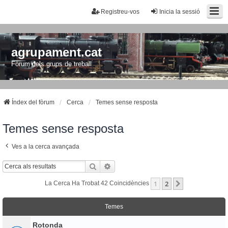
Registreu-vos
Inicia la sessió
agrupament.cat
Fòrum dels grups de treball
Índex del fòrum
Cerca
Temes sense resposta
Temes sense resposta
Ves a la cerca avançada
Cerca
Cerca Avançada
1
2
Següent
La Cerca Ha Trobat 42 Coincidències
Temes
Rotonda