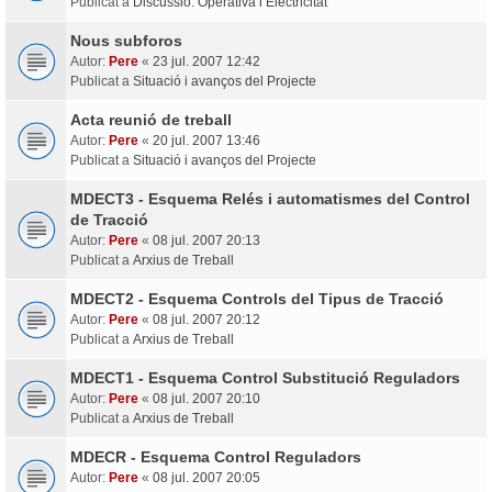
Publicat a
Discussió: Operativa i Electricitat
Nous subforos
Autor:
Pere
«
23 jul. 2007 12:42
Publicat a
Situació i avanços del Projecte
Acta reunió de treball
Autor:
Pere
«
20 jul. 2007 13:46
Publicat a
Situació i avanços del Projecte
MDECT3 - Esquema Relés i automatismes del Control
de Tracció
Autor:
Pere
«
08 jul. 2007 20:13
Publicat a
Arxius de Treball
MDECT2 - Esquema Controls del Tipus de Tracció
Autor:
Pere
«
08 jul. 2007 20:12
Publicat a
Arxius de Treball
MDECT1 - Esquema Control Substitució Reguladors
Autor:
Pere
«
08 jul. 2007 20:10
Publicat a
Arxius de Treball
MDECR - Esquema Control Reguladors
Autor:
Pere
«
08 jul. 2007 20:05