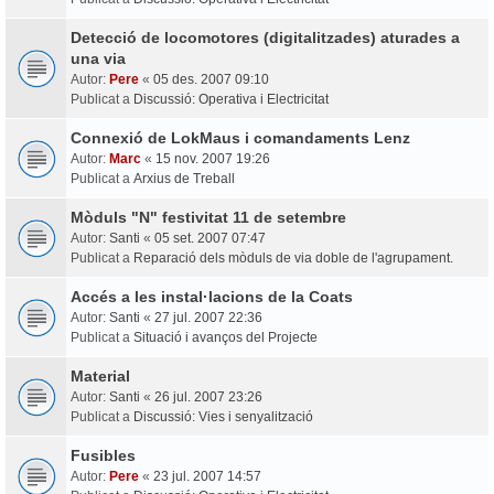
Detecció de locomotores (digitalitzades) aturades a
una via
Autor:
Pere
«
05 des. 2007 09:10
Publicat a
Discussió: Operativa i Electricitat
Connexió de LokMaus i comandaments Lenz
Autor:
Marc
«
15 nov. 2007 19:26
Publicat a
Arxius de Treball
Mòduls "N" festivitat 11 de setembre
Autor:
Santi
«
05 set. 2007 07:47
Publicat a
Reparació dels mòduls de via doble de l'agrupament.
Accés a les instal·lacions de la Coats
Autor:
Santi
«
27 jul. 2007 22:36
Publicat a
Situació i avanços del Projecte
Material
Autor:
Santi
«
26 jul. 2007 23:26
Publicat a
Discussió: Vies i senyalització
Fusibles
Autor:
Pere
«
23 jul. 2007 14:57