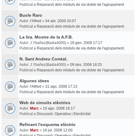
Publicat a
Reparació dels mòduls de via doble de l'agrupament.
Bucle Raro
Autor:
l'Alfred
«
04 abr. 2009 20:07
Publicat a
Reparació dels mòduls de via doble de l'agrupament.
La lira. Mostre de la A.F.B.
Autor:
J.Ybañez(Badia4000)
«
18 gen. 2009 17:17
Publicat a
Reparació dels mòduls de via doble de l'agrupament.
N. Sant Andreu Comtal.
Autor:
J.Ybañez(Badia4000)
«
09 des. 2008 18:25
Publicat a
Reparació dels mòduls de via doble de l'agrupament.
Algunes idees
Autor:
l'Alfred
«
31 ago. 2008 17:13
Publicat a
Reparació dels mòduls de via doble de l'agrupament.
Web de circuits elèctrics
Autor:
Marc
«
10 ago. 2008 16:17
Publicat a
Discussió: Operativa i Electricitat
Refinant l'esquema elèctric
Autor:
Marc
«
16 jul. 2008 12:00
Publicat a
Discussió: Operativa i Electricitat