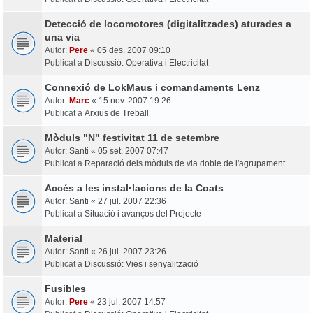
Detecció de locomotores (digitalitzades) aturades a
una via
Autor:
Pere
«
05 des. 2007 09:10
Publicat a
Discussió: Operativa i Electricitat
Connexió de LokMaus i comandaments Lenz
Autor:
Marc
«
15 nov. 2007 19:26
Publicat a
Arxius de Treball
Mòduls "N" festivitat 11 de setembre
Autor:
Santi
«
05 set. 2007 07:47
Publicat a
Reparació dels mòduls de via doble de l'agrupament.
Accés a les instal·lacions de la Coats
Autor:
Santi
«
27 jul. 2007 22:36
Publicat a
Situació i avanços del Projecte
Material
Autor:
Santi
«
26 jul. 2007 23:26
Publicat a
Discussió: Vies i senyalització
Fusibles
Autor:
Pere
«
23 jul. 2007 14:57