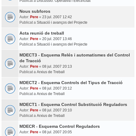
Publicat a
Discussió: Operativa i Electricitat
Nous subforos
Autor:
Pere
«
23 jul. 2007 12:42
Publicat a
Situació i avanços del Projecte
Acta reunió de treball
Autor:
Pere
«
20 jul. 2007 13:46
Publicat a
Situació i avanços del Projecte
MDECT3 - Esquema Relés i automatismes del Control
de Tracció
Autor:
Pere
«
08 jul. 2007 20:13
Publicat a
Arxius de Treball
MDECT2 - Esquema Controls del Tipus de Tracció
Autor:
Pere
«
08 jul. 2007 20:12
Publicat a
Arxius de Treball
MDECT1 - Esquema Control Substitució Reguladors
Autor:
Pere
«
08 jul. 2007 20:10
Publicat a
Arxius de Treball
MDECR - Esquema Control Reguladors
Autor:
Pere
«
08 jul. 2007 20:05