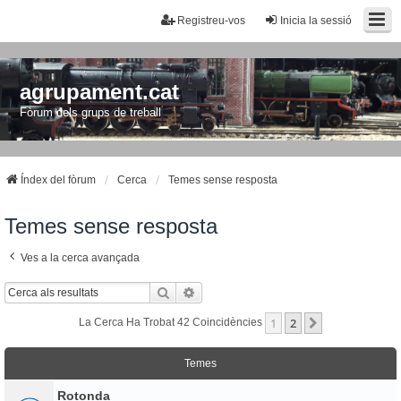
Registreu-vos
Inicia la sessió
agrupament.cat
Fòrum dels grups de treball
Índex del fòrum
Cerca
Temes sense resposta
Temes sense resposta
Ves a la cerca avançada
Cerca
Cerca Avançada
1
2
Següent
La Cerca Ha Trobat 42 Coincidències
Temes
Rotonda