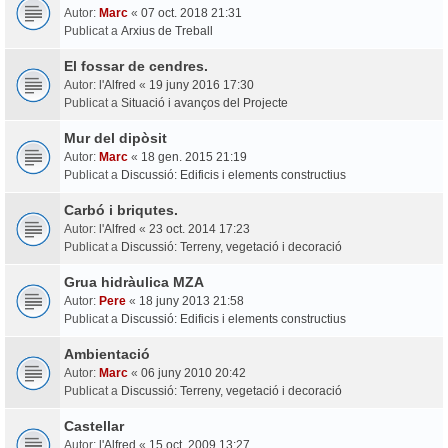
Autor:
Marc
«
07 oct. 2018 21:31
Publicat a
Arxius de Treball
El fossar de cendres.
Autor:
l'Alfred
«
19 juny 2016 17:30
Publicat a
Situació i avanços del Projecte
Mur del dipòsit
Autor:
Marc
«
18 gen. 2015 21:19
Publicat a
Discussió: Edificis i elements constructius
Carbó i briqutes.
Autor:
l'Alfred
«
23 oct. 2014 17:23
Publicat a
Discussió: Terreny, vegetació i decoració
Grua hidràulica MZA
Autor:
Pere
«
18 juny 2013 21:58
Publicat a
Discussió: Edificis i elements constructius
Ambientació
Autor:
Marc
«
06 juny 2010 20:42
Publicat a
Discussió: Terreny, vegetació i decoració
Castellar
Autor:
l'Alfred
«
15 oct. 2009 13:27