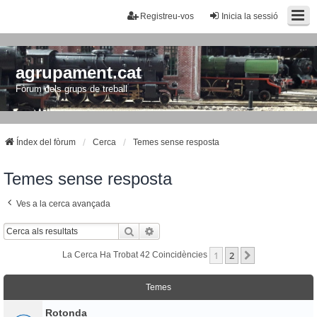
Registreu-vos
Inicia la sessió
agrupament.cat
Fòrum dels grups de treball
Índex del fòrum
Cerca
Temes sense resposta
Temes sense resposta
Ves a la cerca avançada
Cerca
Cerca Avançada
1
2
Següent
La Cerca Ha Trobat 42 Coincidències
Temes
Rotonda