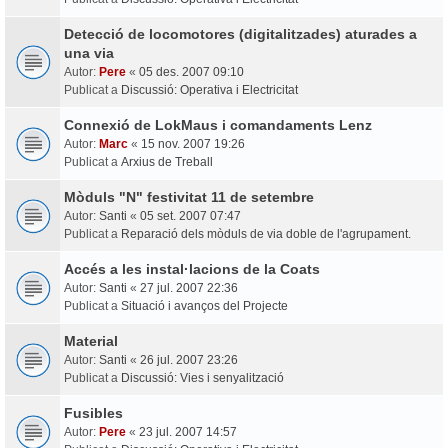
Detecció de locomotores (digitalitzades) aturades a
una via
Autor:
Pere
«
05 des. 2007 09:10
Publicat a
Discussió: Operativa i Electricitat
Connexió de LokMaus i comandaments Lenz
Autor:
Marc
«
15 nov. 2007 19:26
Publicat a
Arxius de Treball
Mòduls "N" festivitat 11 de setembre
Autor:
Santi
«
05 set. 2007 07:47
Publicat a
Reparació dels mòduls de via doble de l'agrupament.
Accés a les instal·lacions de la Coats
Autor:
Santi
«
27 jul. 2007 22:36
Publicat a
Situació i avanços del Projecte
Material
Autor:
Santi
«
26 jul. 2007 23:26
Publicat a
Discussió: Vies i senyalització
Fusibles
Autor:
Pere
«
23 jul. 2007 14:57