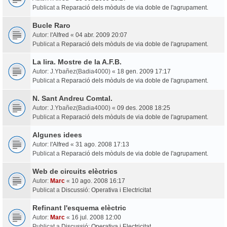
Publicat a
Reparació dels mòduls de via doble de l'agrupament.
Bucle Raro
Autor:
l'Alfred
«
04 abr. 2009 20:07
Publicat a
Reparació dels mòduls de via doble de l'agrupament.
La lira. Mostre de la A.F.B.
Autor:
J.Ybañez(Badia4000)
«
18 gen. 2009 17:17
Publicat a
Reparació dels mòduls de via doble de l'agrupament.
N. Sant Andreu Comtal.
Autor:
J.Ybañez(Badia4000)
«
09 des. 2008 18:25
Publicat a
Reparació dels mòduls de via doble de l'agrupament.
Algunes idees
Autor:
l'Alfred
«
31 ago. 2008 17:13
Publicat a
Reparació dels mòduls de via doble de l'agrupament.
Web de circuits elèctrics
Autor:
Marc
«
10 ago. 2008 16:17
Publicat a
Discussió: Operativa i Electricitat
Refinant l'esquema elèctric
Autor:
Marc
«
16 jul. 2008 12:00
Publicat a
Discussió: Operativa i Electricitat