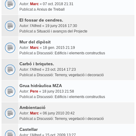
Autor:
Marc
«
07 oct. 2018 21:31
Publicat a
Arxius de Treball
El fossar de cendres.
Autor:
l'Alfred
«
19 juny 2016 17:30
Publicat a
Situació i avanços del Projecte
Mur del dipòsit
Autor:
Marc
«
18 gen. 2015 21:19
Publicat a
Discussió: Edificis i elements constructius
Carbó i briqutes.
Autor:
l'Alfred
«
23 oct. 2014 17:23
Publicat a
Discussió: Terreny, vegetació i decoració
Grua hidràulica MZA
Autor:
Pere
«
18 juny 2013 21:58
Publicat a
Discussió: Edificis i elements constructius
Ambientació
Autor:
Marc
«
06 juny 2010 20:42
Publicat a
Discussió: Terreny, vegetació i decoració
Castellar
Autor:
l'Alfred
«
15 oct. 2009 13:27