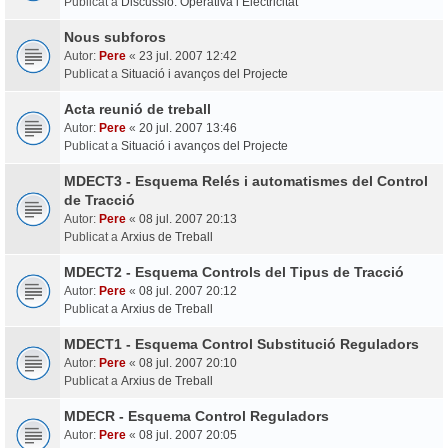
Publicat a
Discussió: Operativa i Electricitat
Nous subforos
Autor:
Pere
«
23 jul. 2007 12:42
Publicat a
Situació i avanços del Projecte
Acta reunió de treball
Autor:
Pere
«
20 jul. 2007 13:46
Publicat a
Situació i avanços del Projecte
MDECT3 - Esquema Relés i automatismes del Control
de Tracció
Autor:
Pere
«
08 jul. 2007 20:13
Publicat a
Arxius de Treball
MDECT2 - Esquema Controls del Tipus de Tracció
Autor:
Pere
«
08 jul. 2007 20:12
Publicat a
Arxius de Treball
MDECT1 - Esquema Control Substitució Reguladors
Autor:
Pere
«
08 jul. 2007 20:10
Publicat a
Arxius de Treball
MDECR - Esquema Control Reguladors
Autor:
Pere
«
08 jul. 2007 20:05