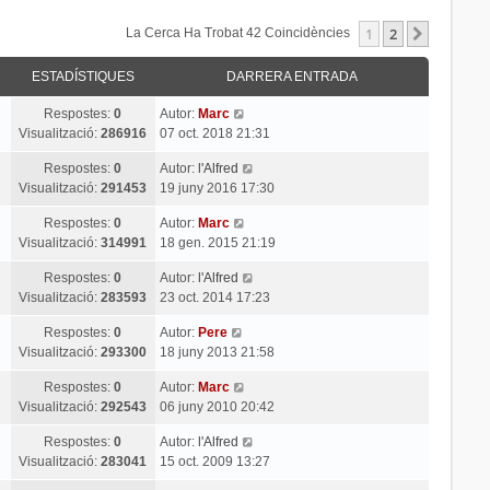
1
2
Següent
La Cerca Ha Trobat 42 Coincidències
ESTADÍSTIQUES
DARRERA ENTRADA
Respostes:
0
Autor:
Marc
Visualització:
286916
07 oct. 2018 21:31
Respostes:
0
Autor:
l'Alfred
Visualització:
291453
19 juny 2016 17:30
Respostes:
0
Autor:
Marc
Visualització:
314991
18 gen. 2015 21:19
Respostes:
0
Autor:
l'Alfred
Visualització:
283593
23 oct. 2014 17:23
Respostes:
0
Autor:
Pere
Visualització:
293300
18 juny 2013 21:58
Respostes:
0
Autor:
Marc
Visualització:
292543
06 juny 2010 20:42
Respostes:
0
Autor:
l'Alfred
Visualització:
283041
15 oct. 2009 13:27