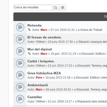
Cerca
Cerca Avançada
T
Rotonda
Autor:
Marc
»
07 oct. 2018 21:31
» a
Arxius de Treball
El fossar de cendres.
Autor:
l'Alfred
»
19 juny 2016 17:30
» a
Situació i avanços del
Mur del dipòsit
Autor:
Marc
»
18 gen. 2015 21:19
» a
Discussió: Edificis 
Carbó i briqutes.
Autor:
l'Alfred
»
23 oct. 2014 17:23
» a
Discussió: Terreny, veg
Grua hidràulica MZA
Autor:
Pere
»
18 juny 2013 21:58
» a
Discussió: Edificis i el
Ambientació
Autor:
Marc
»
06 juny 2010 20:42
» a
Discussió: Terreny, veg
Castellar
Autor:
l'Alfred
»
15 oct. 2009 13:27
» a
Reparació dels mòduls