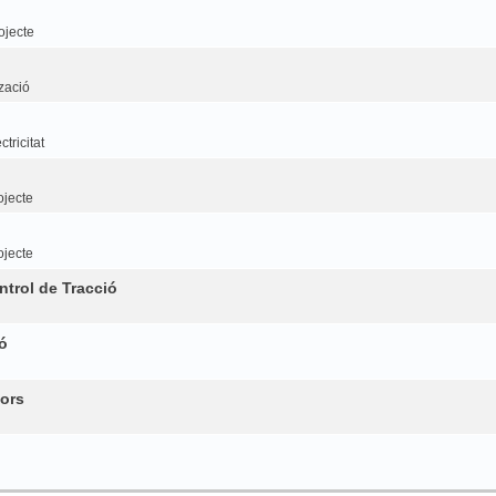
ojecte
tzació
tricitat
ojecte
ojecte
trol de Tracció
ó
ors