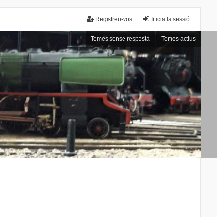
Registreu-vos
Inicia la sessió
Temes sense resposta
Temes actius