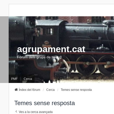
agrupament.cat
Fòrum dels grups de treball
PMF
Cerca
Índex del fòrum
Cerca
Temes sense resposta
Temes sense resposta
Ves a la cerca avançada