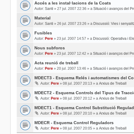
Accés a les instal·lacions de la Coats
Autor:
Santi
»
27 jul. 2007 22:36
» a
Situació i avanços del Pr
Material
Autor:
Santi
»
26 jul. 2007 23:26
» a
Discussió: Vies i senyali
Fusibles
Autor:
Pere
»
23 jul. 2007 14:57
» a
Discussió: Operativa i Elec
Nous subforos
Autor:
Pere
»
23 jul. 2007 12:42
» a
Situació i avanços del Pr
Acta reunió de treball
Autor:
Pere
»
20 jul. 2007 13:46
» a
Situació i avanços del Pr
MDECT3 - Esquema Relés i automatismes del Con
Autor:
Pere
»
08 jul. 2007 20:13
» a
Arxius de Treball
MDECT2 - Esquema Controls del Tipus de Tracci
Autor:
Pere
»
08 jul. 2007 20:12
» a
Arxius de Treball
MDECT1 - Esquema Control Substitució Regulad
Autor:
Pere
»
08 jul. 2007 20:10
» a
Arxius de Treball
MDECR - Esquema Control Reguladors
Autor:
Pere
»
08 jul. 2007 20:05
» a
Arxius de Treball