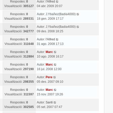
Respostes:
0
Autor:
l'Alfred
Visualització:
305127
04 abr. 2009 20:07
Respostes:
0
Autor:
J.Ybañez(Badia4000)
Visualització:
289331
18 gen. 2009 17:17
Respostes:
0
Autor:
J.Ybañez(Badia4000)
Visualització:
342777
09 des. 2008 18:25
Respostes:
0
Autor:
l'Alfred
Visualització:
311648
31 ago. 2008 17:13
Respostes:
0
Autor:
Marc
Visualització:
312884
10 ago. 2008 16:17
Respostes:
0
Autor:
Marc
Visualització:
297190
16 jul. 2008 12:00
Respostes:
0
Autor:
Pere
Visualització:
298355
05 des. 2007 09:10
Respostes:
0
Autor:
Marc
Visualització:
311597
15 nov. 2007 19:26
Respostes:
0
Autor:
Santi
Visualització:
302585
05 set. 2007 07:47