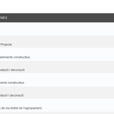
EMES
 Projecte
i elements constructius
etació i decoració
ements constructius
etació i decoració
 de via doble de l'agrupament.