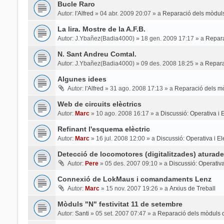
Bucle Raro
Autor:
l'Alfred
»
04 abr. 2009 20:07
» a
Reparació dels mòduls
La lira. Mostre de la A.F.B.
Autor:
J.Ybañez(Badia4000)
»
18 gen. 2009 17:17
» a
Repara
N. Sant Andreu Comtal.
Autor:
J.Ybañez(Badia4000)
»
09 des. 2008 18:25
» a
Repara
Algunes idees
Autor:
l'Alfred
»
31 ago. 2008 17:13
» a
Reparació dels mò
Web de circuits elèctrics
Autor:
Marc
»
10 ago. 2008 16:17
» a
Discussió: Operativa i El
Refinant l'esquema elèctric
Autor:
Marc
»
16 jul. 2008 12:00
» a
Discussió: Operativa i Ele
Detecció de locomotores (digitalitzades) aturade
Autor:
Pere
»
05 des. 2007 09:10
» a
Discussió: Operativa 
Connexió de LokMaus i comandaments Lenz
Autor:
Marc
»
15 nov. 2007 19:26
» a
Arxius de Treball
Mòduls "N" festivitat 11 de setembre
Autor:
Santi
»
05 set. 2007 07:47
» a
Reparació dels mòduls d