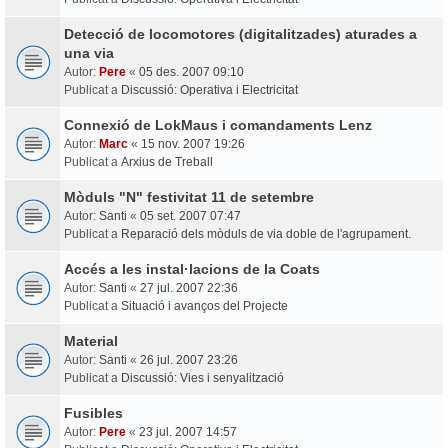
Detecció de locomotores (digitalitzades) aturades a
una via
Autor:
Pere
«
05 des. 2007 09:10
Publicat a
Discussió: Operativa i Electricitat
Connexió de LokMaus i comandaments Lenz
Autor:
Marc
«
15 nov. 2007 19:26
Publicat a
Arxius de Treball
Mòduls "N" festivitat 11 de setembre
Autor:
Santi
«
05 set. 2007 07:47
Publicat a
Reparació dels mòduls de via doble de l'agrupament.
Accés a les instal·lacions de la Coats
Autor:
Santi
«
27 jul. 2007 22:36
Publicat a
Situació i avanços del Projecte
Material
Autor:
Santi
«
26 jul. 2007 23:26
Publicat a
Discussió: Vies i senyalització
Fusibles
Autor:
Pere
«
23 jul. 2007 14:57