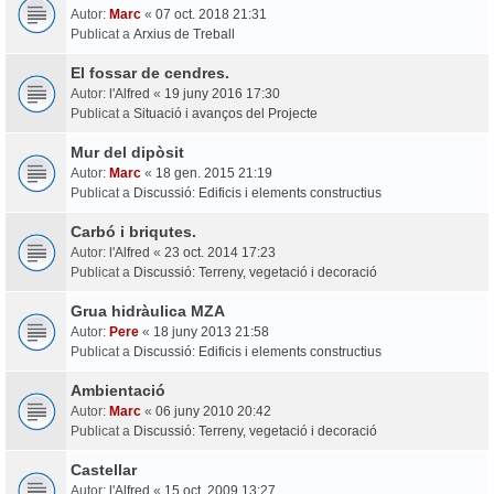
Autor:
Marc
«
07 oct. 2018 21:31
Publicat a
Arxius de Treball
El fossar de cendres.
Autor:
l'Alfred
«
19 juny 2016 17:30
Publicat a
Situació i avanços del Projecte
Mur del dipòsit
Autor:
Marc
«
18 gen. 2015 21:19
Publicat a
Discussió: Edificis i elements constructius
Carbó i briqutes.
Autor:
l'Alfred
«
23 oct. 2014 17:23
Publicat a
Discussió: Terreny, vegetació i decoració
Grua hidràulica MZA
Autor:
Pere
«
18 juny 2013 21:58
Publicat a
Discussió: Edificis i elements constructius
Ambientació
Autor:
Marc
«
06 juny 2010 20:42
Publicat a
Discussió: Terreny, vegetació i decoració
Castellar
Autor:
l'Alfred
«
15 oct. 2009 13:27