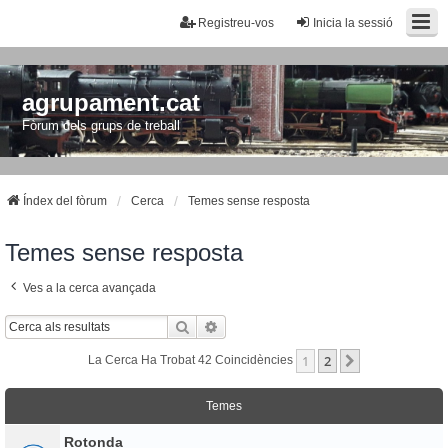
Registreu-vos
Inicia la sessió
agrupament.cat
Fòrum dels grups de treball
Índex del fòrum
Cerca
Temes sense resposta
Temes sense resposta
Ves a la cerca avançada
Cerca
Cerca Avançada
1
2
Següent
La Cerca Ha Trobat 42 Coincidències
Temes
Rotonda