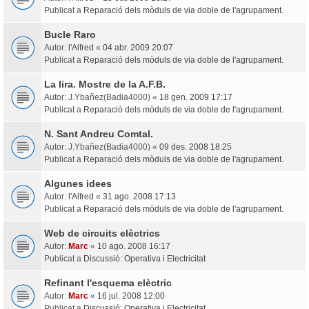
Publicat a
Reparació dels mòduls de via doble de l'agrupament.
Bucle Raro
Autor:
l'Alfred
«
04 abr. 2009 20:07
Publicat a
Reparació dels mòduls de via doble de l'agrupament.
La lira. Mostre de la A.F.B.
Autor:
J.Ybañez(Badia4000)
«
18 gen. 2009 17:17
Publicat a
Reparació dels mòduls de via doble de l'agrupament.
N. Sant Andreu Comtal.
Autor:
J.Ybañez(Badia4000)
«
09 des. 2008 18:25
Publicat a
Reparació dels mòduls de via doble de l'agrupament.
Algunes idees
Autor:
l'Alfred
«
31 ago. 2008 17:13
Publicat a
Reparació dels mòduls de via doble de l'agrupament.
Web de circuits elèctrics
Autor:
Marc
«
10 ago. 2008 16:17
Publicat a
Discussió: Operativa i Electricitat
Refinant l'esquema elèctric
Autor:
Marc
«
16 jul. 2008 12:00
Publicat a
Discussió: Operativa i Electricitat