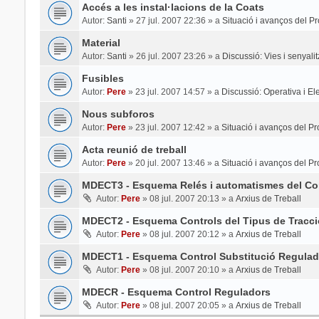
Accés a les instal·lacions de la Coats
Autor:
Santi
»
27 jul. 2007 22:36
» a
Situació i avanços del Pr
Material
Autor:
Santi
»
26 jul. 2007 23:26
» a
Discussió: Vies i senyali
Fusibles
Autor:
Pere
»
23 jul. 2007 14:57
» a
Discussió: Operativa i Elec
Nous subforos
Autor:
Pere
»
23 jul. 2007 12:42
» a
Situació i avanços del Pr
Acta reunió de treball
Autor:
Pere
»
20 jul. 2007 13:46
» a
Situació i avanços del Pr
MDECT3 - Esquema Relés i automatismes del Con
Autor:
Pere
»
08 jul. 2007 20:13
» a
Arxius de Treball
MDECT2 - Esquema Controls del Tipus de Tracci
Autor:
Pere
»
08 jul. 2007 20:12
» a
Arxius de Treball
MDECT1 - Esquema Control Substitució Regulad
Autor:
Pere
»
08 jul. 2007 20:10
» a
Arxius de Treball
MDECR - Esquema Control Reguladors
Autor:
Pere
»
08 jul. 2007 20:05
» a
Arxius de Treball