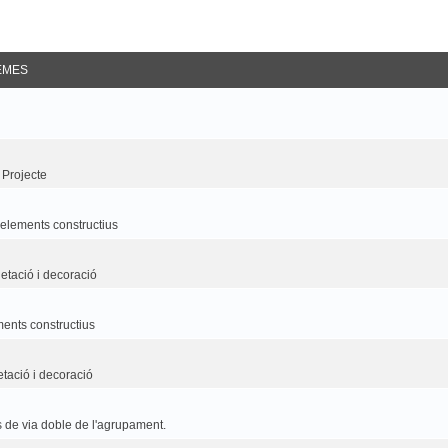
EMES
 Projecte
i elements constructius
etació i decoració
ements constructius
etació i decoració
 de via doble de l'agrupament.