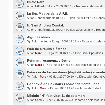
Bucle Raro
Autor:
l'Alfred
»
04 abr. 2009 20:07
» a
Reparació dels mòduls
La lira. Mostre de la A.F.B.
Autor:
J.Ybañez(Badia4000)
»
18 gen. 2009 17:17
» a
Repara
N. Sant Andreu Comtal.
Autor:
J.Ybañez(Badia4000)
»
09 des. 2008 18:25
» a
Repara
Algunes idees
Autor:
l'Alfred
»
31 ago. 2008 17:13
» a
Reparació dels mò
Web de circuits elèctrics
Autor:
Marc
»
10 ago. 2008 16:17
» a
Discussió: Operativa i El
Refinant l'esquema elèctric
Autor:
Marc
»
16 jul. 2008 12:00
» a
Discussió: Operativa i Ele
Detecció de locomotores (digitalitzades) aturade
Autor:
Pere
»
05 des. 2007 09:10
» a
Discussió: Operativa 
Connexió de LokMaus i comandaments Lenz
Autor:
Marc
»
15 nov. 2007 19:26
» a
Arxius de Treball
Mòduls "N" festivitat 11 de setembre
Autor:
Santi
»
05 set. 2007 07:47
» a
Reparació dels mòduls d