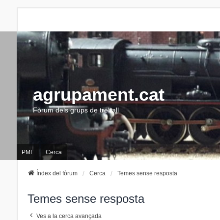
agrupament.cat
Fòrum dels grups de treball
PMF
Cerca
Índex del fòrum
Cerca
Temes sense resposta
Temes sense resposta
Ves a la cerca avançada