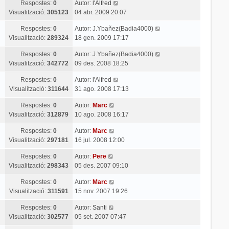
Respostes:
0
Autor:
l'Alfred
Visualització:
305123
04 abr. 2009 20:07
Respostes:
0
Autor:
J.Ybañez(Badia4000)
Visualització:
289324
18 gen. 2009 17:17
Respostes:
0
Autor:
J.Ybañez(Badia4000)
Visualització:
342772
09 des. 2008 18:25
Respostes:
0
Autor:
l'Alfred
Visualització:
311644
31 ago. 2008 17:13
Respostes:
0
Autor:
Marc
Visualització:
312879
10 ago. 2008 16:17
Respostes:
0
Autor:
Marc
Visualització:
297181
16 jul. 2008 12:00
Respostes:
0
Autor:
Pere
Visualització:
298343
05 des. 2007 09:10
Respostes:
0
Autor:
Marc
Visualització:
311591
15 nov. 2007 19:26
Respostes:
0
Autor:
Santi
Visualització:
302577
05 set. 2007 07:47