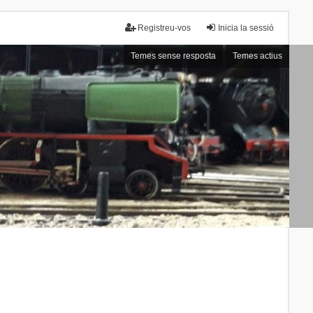
Registreu-vos
Inicia la sessió
Temes sense resposta
Temes actius