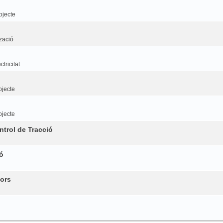
ojecte
tzació
tricitat
ojecte
ojecte
trol de Tracció
ó
ors