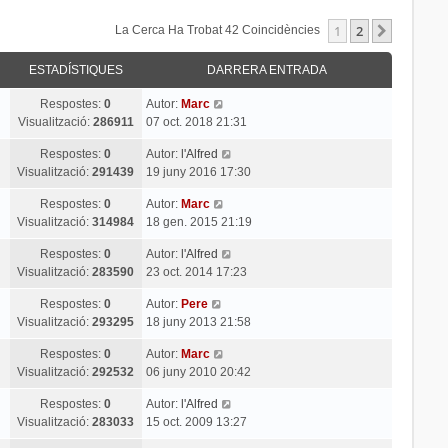
1
2
Següent
La Cerca Ha Trobat 42 Coincidències
ESTADÍSTIQUES
DARRERA ENTRADA
Respostes:
0
Autor:
Marc
Visualització:
286911
07 oct. 2018 21:31
Respostes:
0
Autor:
l'Alfred
Visualització:
291439
19 juny 2016 17:30
Respostes:
0
Autor:
Marc
Visualització:
314984
18 gen. 2015 21:19
Respostes:
0
Autor:
l'Alfred
Visualització:
283590
23 oct. 2014 17:23
Respostes:
0
Autor:
Pere
Visualització:
293295
18 juny 2013 21:58
Respostes:
0
Autor:
Marc
Visualització:
292532
06 juny 2010 20:42
Respostes:
0
Autor:
l'Alfred
Visualització:
283033
15 oct. 2009 13:27