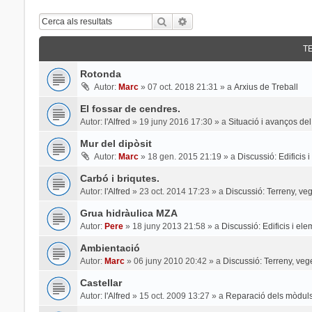
Cerca
Cerca Avançada
T
Rotonda
Autor:
Marc
»
07 oct. 2018 21:31
» a
Arxius de Treball
El fossar de cendres.
Autor:
l'Alfred
»
19 juny 2016 17:30
» a
Situació i avanços del
Mur del dipòsit
Autor:
Marc
»
18 gen. 2015 21:19
» a
Discussió: Edificis 
Carbó i briqutes.
Autor:
l'Alfred
»
23 oct. 2014 17:23
» a
Discussió: Terreny, veg
Grua hidràulica MZA
Autor:
Pere
»
18 juny 2013 21:58
» a
Discussió: Edificis i el
Ambientació
Autor:
Marc
»
06 juny 2010 20:42
» a
Discussió: Terreny, veg
Castellar
Autor:
l'Alfred
»
15 oct. 2009 13:27
» a
Reparació dels mòduls