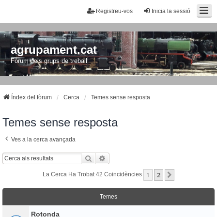
Registreu-vos
Inicia la sessió
agrupament.cat
Fòrum dels grups de treball
Índex del fòrum
Cerca
Temes sense resposta
Temes sense resposta
Ves a la cerca avançada
Cerca
Cerca Avançada
1
2
Següent
La Cerca Ha Trobat 42 Coincidències
Temes
Rotonda