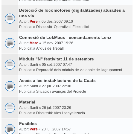
Detecció de locomotores (digitalitzades) aturades a
una via
Autor:
Pere
«
05 des. 2007 09:10
Publicat a
Discussió: Operativa i Electricitat
Connexió de LokMaus i comandaments Lenz
Autor:
Marc
«
15 nov. 2007 19:26
Publicat a
Arxius de Treball
Mòduls "N" festivitat 11 de setembre
Autor:
Santi
«
05 set. 2007 07:47
Publicat a
Reparació dels mòduls de via doble de l'agrupament.
Accés a les instal·lacions de la Coats
Autor:
Santi
«
27 jul. 2007 22:36
Publicat a
Situació i avanços del Projecte
Material
Autor:
Santi
«
26 jul. 2007 23:26
Publicat a
Discussió: Vies i senyalització
Fusibles
Autor:
Pere
«
23 jul. 2007 14:57