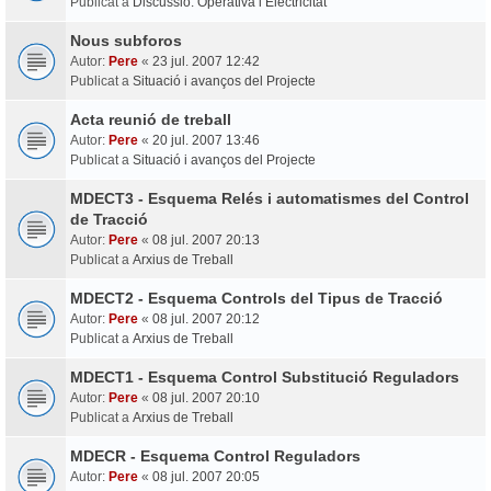
Publicat a
Discussió: Operativa i Electricitat
Nous subforos
Autor:
Pere
«
23 jul. 2007 12:42
Publicat a
Situació i avanços del Projecte
Acta reunió de treball
Autor:
Pere
«
20 jul. 2007 13:46
Publicat a
Situació i avanços del Projecte
MDECT3 - Esquema Relés i automatismes del Control
de Tracció
Autor:
Pere
«
08 jul. 2007 20:13
Publicat a
Arxius de Treball
MDECT2 - Esquema Controls del Tipus de Tracció
Autor:
Pere
«
08 jul. 2007 20:12
Publicat a
Arxius de Treball
MDECT1 - Esquema Control Substitució Reguladors
Autor:
Pere
«
08 jul. 2007 20:10
Publicat a
Arxius de Treball
MDECR - Esquema Control Reguladors
Autor:
Pere
«
08 jul. 2007 20:05