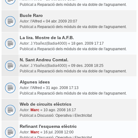
Publicat a
Reparació dels mòduls de via doble de l'agrupament.
Bucle Raro
Autor:
l'Alfred
«
04 abr. 2009 20:07
Publicat a
Reparació dels mòduls de via doble de l'agrupament.
La lira. Mostre de la A.F.B.
Autor:
J.Ybañez(Badia4000)
«
18 gen. 2009 17:17
Publicat a
Reparació dels mòduls de via doble de l'agrupament.
N. Sant Andreu Comtal.
Autor:
J.Ybañez(Badia4000)
«
09 des. 2008 18:25
Publicat a
Reparació dels mòduls de via doble de l'agrupament.
Algunes idees
Autor:
l'Alfred
«
31 ago. 2008 17:13
Publicat a
Reparació dels mòduls de via doble de l'agrupament.
Web de circuits elèctrics
Autor:
Marc
«
10 ago. 2008 16:17
Publicat a
Discussió: Operativa i Electricitat
Refinant l'esquema elèctric
Autor:
Marc
«
16 jul. 2008 12:00
Publicat a
Discussió: Operativa i Electricitat