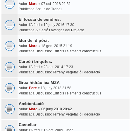
Autor:
Marc
«
07 oct. 2018 21:31
Publicat a
Arxius de Treball
El fossar de cendres.
Autor:
l'Alfred
«
19 juny 2016 17:30
Publicat a
Situació i avanços del Projecte
Mur del dipòsit
Autor:
Marc
«
18 gen. 2015 21:19
Publicat a
Discussió: Edificis i elements constructius
Carbó i briqutes.
Autor:
l'Alfred
«
23 oct. 2014 17:23
Publicat a
Discussió: Terreny, vegetació i decoració
Grua hidràulica MZA
Autor:
Pere
«
18 juny 2013 21:58
Publicat a
Discussió: Edificis i elements constructius
Ambientació
Autor:
Marc
«
06 juny 2010 20:42
Publicat a
Discussió: Terreny, vegetació i decoració
Castellar
Autor:
l'Alfred
«
15 oct. 2009 13:27