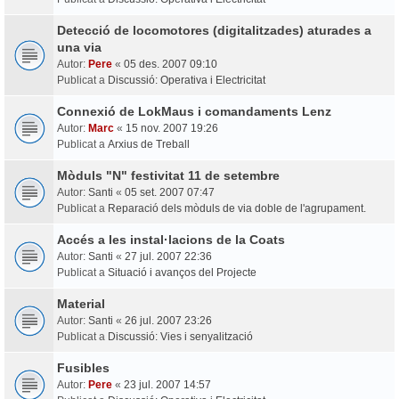
Detecció de locomotores (digitalitzades) aturades a
una via
Autor:
Pere
«
05 des. 2007 09:10
Publicat a
Discussió: Operativa i Electricitat
Connexió de LokMaus i comandaments Lenz
Autor:
Marc
«
15 nov. 2007 19:26
Publicat a
Arxius de Treball
Mòduls "N" festivitat 11 de setembre
Autor:
Santi
«
05 set. 2007 07:47
Publicat a
Reparació dels mòduls de via doble de l'agrupament.
Accés a les instal·lacions de la Coats
Autor:
Santi
«
27 jul. 2007 22:36
Publicat a
Situació i avanços del Projecte
Material
Autor:
Santi
«
26 jul. 2007 23:26
Publicat a
Discussió: Vies i senyalització
Fusibles
Autor:
Pere
«
23 jul. 2007 14:57