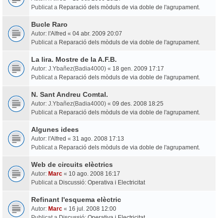
Publicat a
Reparació dels mòduls de via doble de l'agrupament.
Bucle Raro
Autor:
l'Alfred
«
04 abr. 2009 20:07
Publicat a
Reparació dels mòduls de via doble de l'agrupament.
La lira. Mostre de la A.F.B.
Autor:
J.Ybañez(Badia4000)
«
18 gen. 2009 17:17
Publicat a
Reparació dels mòduls de via doble de l'agrupament.
N. Sant Andreu Comtal.
Autor:
J.Ybañez(Badia4000)
«
09 des. 2008 18:25
Publicat a
Reparació dels mòduls de via doble de l'agrupament.
Algunes idees
Autor:
l'Alfred
«
31 ago. 2008 17:13
Publicat a
Reparació dels mòduls de via doble de l'agrupament.
Web de circuits elèctrics
Autor:
Marc
«
10 ago. 2008 16:17
Publicat a
Discussió: Operativa i Electricitat
Refinant l'esquema elèctric
Autor:
Marc
«
16 jul. 2008 12:00
Publicat a
Discussió: Operativa i Electricitat