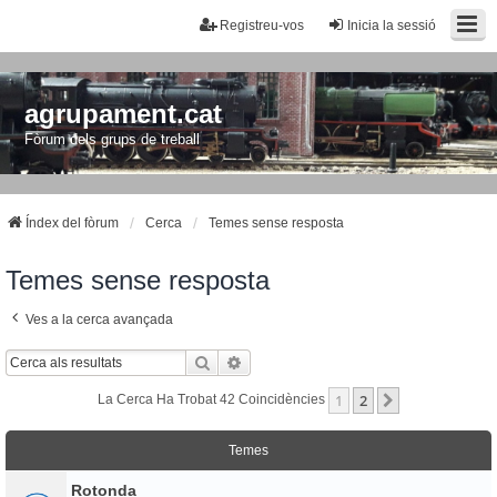
Registreu-vos
Inicia la sessió
agrupament.cat
Fòrum dels grups de treball
Índex del fòrum
Cerca
Temes sense resposta
Temes sense resposta
Ves a la cerca avançada
Cerca
Cerca Avançada
1
2
Següent
La Cerca Ha Trobat 42 Coincidències
Temes
Rotonda