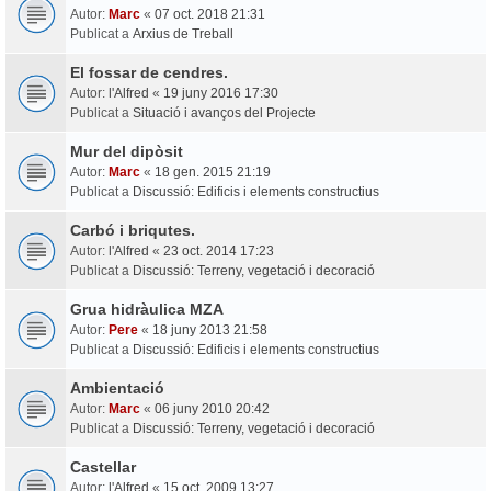
Autor:
Marc
«
07 oct. 2018 21:31
Publicat a
Arxius de Treball
El fossar de cendres.
Autor:
l'Alfred
«
19 juny 2016 17:30
Publicat a
Situació i avanços del Projecte
Mur del dipòsit
Autor:
Marc
«
18 gen. 2015 21:19
Publicat a
Discussió: Edificis i elements constructius
Carbó i briqutes.
Autor:
l'Alfred
«
23 oct. 2014 17:23
Publicat a
Discussió: Terreny, vegetació i decoració
Grua hidràulica MZA
Autor:
Pere
«
18 juny 2013 21:58
Publicat a
Discussió: Edificis i elements constructius
Ambientació
Autor:
Marc
«
06 juny 2010 20:42
Publicat a
Discussió: Terreny, vegetació i decoració
Castellar
Autor:
l'Alfred
«
15 oct. 2009 13:27