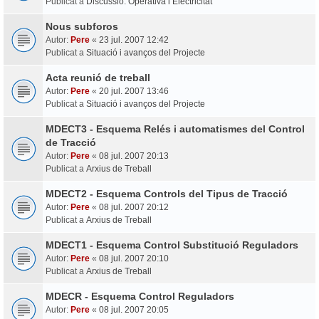
Publicat a
Discussió: Operativa i Electricitat
Nous subforos
Autor:
Pere
«
23 jul. 2007 12:42
Publicat a
Situació i avanços del Projecte
Acta reunió de treball
Autor:
Pere
«
20 jul. 2007 13:46
Publicat a
Situació i avanços del Projecte
MDECT3 - Esquema Relés i automatismes del Control
de Tracció
Autor:
Pere
«
08 jul. 2007 20:13
Publicat a
Arxius de Treball
MDECT2 - Esquema Controls del Tipus de Tracció
Autor:
Pere
«
08 jul. 2007 20:12
Publicat a
Arxius de Treball
MDECT1 - Esquema Control Substitució Reguladors
Autor:
Pere
«
08 jul. 2007 20:10
Publicat a
Arxius de Treball
MDECR - Esquema Control Reguladors
Autor:
Pere
«
08 jul. 2007 20:05