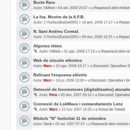
Bucle Raro
Autor:
l'Alfred
»
04 abr. 2009 20:07
» a
Reparació dels mòduls
La lira. Mostre de la A.F.B.
Autor:
J.Ybañez(Badia4000)
»
18 gen. 2009 17:17
» a
Repara
N. Sant Andreu Comtal.
Autor:
J.Ybañez(Badia4000)
»
09 des. 2008 18:25
» a
Repara
Algunes idees
Autor:
l'Alfred
»
31 ago. 2008 17:13
» a
Reparació dels mò
Web de circuits elèctrics
Autor:
Marc
»
10 ago. 2008 16:17
» a
Discussió: Operativa i El
Refinant l'esquema elèctric
Autor:
Marc
»
16 jul. 2008 12:00
» a
Discussió: Operativa i Ele
Detecció de locomotores (digitalitzades) aturade
Autor:
Pere
»
05 des. 2007 09:10
» a
Discussió: Operativa 
Connexió de LokMaus i comandaments Lenz
Autor:
Marc
»
15 nov. 2007 19:26
» a
Arxius de Treball
Mòduls "N" festivitat 11 de setembre
Autor:
Santi
»
05 set. 2007 07:47
» a
Reparació dels mòduls d