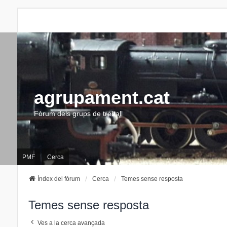
agrupament.cat
Fòrum dels grups de treball
PMF
Cerca
Índex del fòrum
Cerca
Temes sense resposta
Temes sense resposta
Ves a la cerca avançada