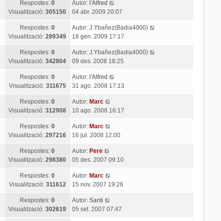
Respostes:
0
Autor:
l'Alfred
Visualització:
305150
04 abr. 2009 20:07
Respostes:
0
Autor:
J.Ybañez(Badia4000)
Visualització:
289349
18 gen. 2009 17:17
Respostes:
0
Autor:
J.Ybañez(Badia4000)
Visualització:
342804
09 des. 2008 18:25
Respostes:
0
Autor:
l'Alfred
Visualització:
311675
31 ago. 2008 17:13
Respostes:
0
Autor:
Marc
Visualització:
312908
10 ago. 2008 16:17
Respostes:
0
Autor:
Marc
Visualització:
297216
16 jul. 2008 12:00
Respostes:
0
Autor:
Pere
Visualització:
298380
05 des. 2007 09:10
Respostes:
0
Autor:
Marc
Visualització:
311612
15 nov. 2007 19:26
Respostes:
0
Autor:
Santi
Visualització:
302619
05 set. 2007 07:47