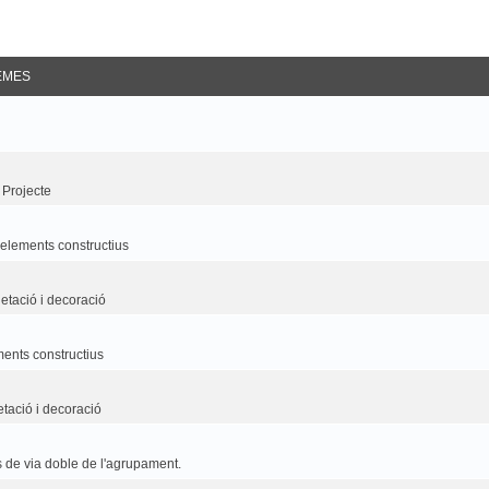
EMES
 Projecte
i elements constructius
etació i decoració
ements constructius
etació i decoració
 de via doble de l'agrupament.