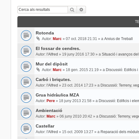
Cerca
Cerca Avançada
T
Rotonda
Autor:
Marc
»
07 oct. 2018 21:31
» a
Arxius de Treball
El fossar de cendres.
Autor:
l'Alfred
»
19 juny 2016 17:30
» a
Situació i avanços del
Mur del dipòsit
Autor:
Marc
»
18 gen. 2015 21:19
» a
Discussió: Edificis 
Carbó i briqutes.
Autor:
l'Alfred
»
23 oct. 2014 17:23
» a
Discussió: Terreny, veg
Grua hidràulica MZA
Autor:
Pere
»
18 juny 2013 21:58
» a
Discussió: Edificis i el
Ambientació
Autor:
Marc
»
06 juny 2010 20:42
» a
Discussió: Terreny, veg
Castellar
Autor:
l'Alfred
»
15 oct. 2009 13:27
» a
Reparació dels mòduls