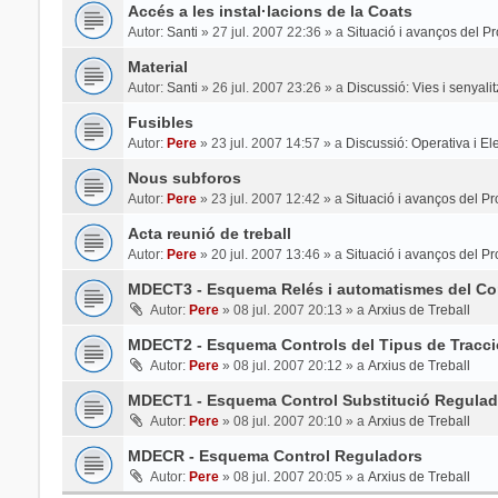
Accés a les instal·lacions de la Coats
Autor:
Santi
»
27 jul. 2007 22:36
» a
Situació i avanços del Pr
Material
Autor:
Santi
»
26 jul. 2007 23:26
» a
Discussió: Vies i senyali
Fusibles
Autor:
Pere
»
23 jul. 2007 14:57
» a
Discussió: Operativa i Elec
Nous subforos
Autor:
Pere
»
23 jul. 2007 12:42
» a
Situació i avanços del Pr
Acta reunió de treball
Autor:
Pere
»
20 jul. 2007 13:46
» a
Situació i avanços del Pr
MDECT3 - Esquema Relés i automatismes del Con
Autor:
Pere
»
08 jul. 2007 20:13
» a
Arxius de Treball
MDECT2 - Esquema Controls del Tipus de Tracci
Autor:
Pere
»
08 jul. 2007 20:12
» a
Arxius de Treball
MDECT1 - Esquema Control Substitució Regulad
Autor:
Pere
»
08 jul. 2007 20:10
» a
Arxius de Treball
MDECR - Esquema Control Reguladors
Autor:
Pere
»
08 jul. 2007 20:05
» a
Arxius de Treball