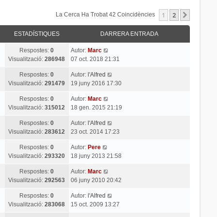
1
2
Següent
La Cerca Ha Trobat 42 Coincidències
ESTADÍSTIQUES
DARRERA ENTRADA
Respostes:
0
Autor:
Marc
Visualització:
286948
07 oct. 2018 21:31
Respostes:
0
Autor:
l'Alfred
Visualització:
291479
19 juny 2016 17:30
Respostes:
0
Autor:
Marc
Visualització:
315012
18 gen. 2015 21:19
Respostes:
0
Autor:
l'Alfred
Visualització:
283612
23 oct. 2014 17:23
Respostes:
0
Autor:
Pere
Visualització:
293320
18 juny 2013 21:58
Respostes:
0
Autor:
Marc
Visualització:
292563
06 juny 2010 20:42
Respostes:
0
Autor:
l'Alfred
Visualització:
283068
15 oct. 2009 13:27