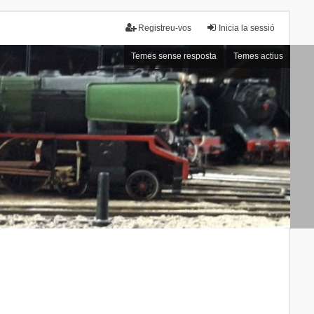
Registreu-vos
Inicia la sessió
Temes sense resposta
Temes actius