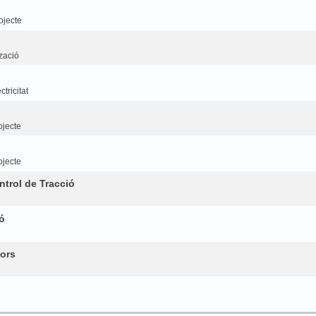
ojecte
tzació
tricitat
ojecte
ojecte
trol de Tracció
ó
ors