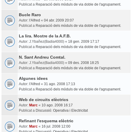
Publicat a
Reparació dels mòduls de via doble de l'agrupament.
Bucle Raro
Autor:
l'Alfred
«
04 abr. 2009 20:07
Publicat a
Reparació dels mòduls de via doble de l'agrupament.
La lira. Mostre de la A.F.B.
Autor:
J.Ybañez(Badia4000)
«
18 gen. 2009 17:17
Publicat a
Reparació dels mòduls de via doble de l'agrupament.
N. Sant Andreu Comtal.
Autor:
J.Ybañez(Badia4000)
«
09 des. 2008 18:25
Publicat a
Reparació dels mòduls de via doble de l'agrupament.
Algunes idees
Autor:
l'Alfred
«
31 ago. 2008 17:13
Publicat a
Reparació dels mòduls de via doble de l'agrupament.
Web de circuits elèctrics
Autor:
Marc
«
10 ago. 2008 16:17
Publicat a
Discussió: Operativa i Electricitat
Refinant l'esquema elèctric
Autor:
Marc
«
16 jul. 2008 12:00
Publicat a
Discussió: Operativa i Electricitat