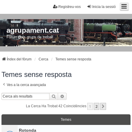
Registreu-vos
Inicia la sessió
agrupament.cat
Fòrum dels grups de treball
Índex del fòrum
Cerca
Temes sense resposta
Temes sense resposta
Ves a la cerca avançada
Cerca
Cerca Avançada
1
2
Següent
La Cerca Ha Trobat 42 Coincidències
Temes
Rotonda