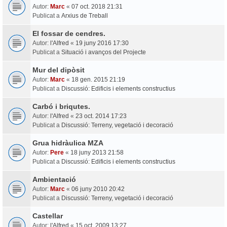
Autor:
Marc
«
07 oct. 2018 21:31
Publicat a
Arxius de Treball
El fossar de cendres.
Autor:
l'Alfred
«
19 juny 2016 17:30
Publicat a
Situació i avanços del Projecte
Mur del dipòsit
Autor:
Marc
«
18 gen. 2015 21:19
Publicat a
Discussió: Edificis i elements constructius
Carbó i briqutes.
Autor:
l'Alfred
«
23 oct. 2014 17:23
Publicat a
Discussió: Terreny, vegetació i decoració
Grua hidràulica MZA
Autor:
Pere
«
18 juny 2013 21:58
Publicat a
Discussió: Edificis i elements constructius
Ambientació
Autor:
Marc
«
06 juny 2010 20:42
Publicat a
Discussió: Terreny, vegetació i decoració
Castellar
Autor:
l'Alfred
«
15 oct. 2009 13:27