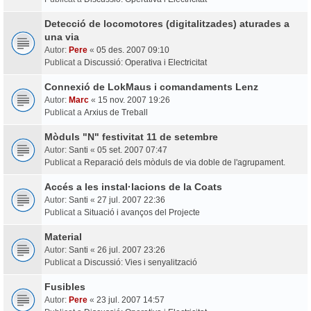
Detecció de locomotores (digitalitzades) aturades a
una via
Autor:
Pere
«
05 des. 2007 09:10
Publicat a
Discussió: Operativa i Electricitat
Connexió de LokMaus i comandaments Lenz
Autor:
Marc
«
15 nov. 2007 19:26
Publicat a
Arxius de Treball
Mòduls "N" festivitat 11 de setembre
Autor:
Santi
«
05 set. 2007 07:47
Publicat a
Reparació dels mòduls de via doble de l'agrupament.
Accés a les instal·lacions de la Coats
Autor:
Santi
«
27 jul. 2007 22:36
Publicat a
Situació i avanços del Projecte
Material
Autor:
Santi
«
26 jul. 2007 23:26
Publicat a
Discussió: Vies i senyalització
Fusibles
Autor:
Pere
«
23 jul. 2007 14:57