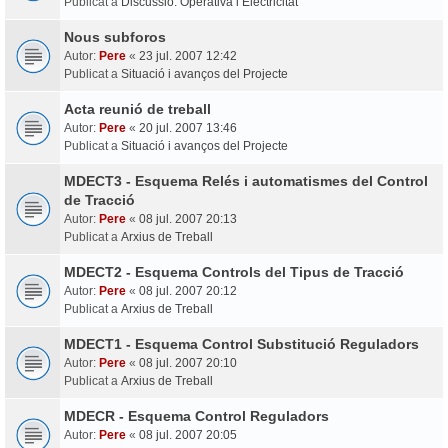
Publicat a
Discussió: Operativa i Electricitat
Nous subforos
Autor:
Pere
«
23 jul. 2007 12:42
Publicat a
Situació i avanços del Projecte
Acta reunió de treball
Autor:
Pere
«
20 jul. 2007 13:46
Publicat a
Situació i avanços del Projecte
MDECT3 - Esquema Relés i automatismes del Control
de Tracció
Autor:
Pere
«
08 jul. 2007 20:13
Publicat a
Arxius de Treball
MDECT2 - Esquema Controls del Tipus de Tracció
Autor:
Pere
«
08 jul. 2007 20:12
Publicat a
Arxius de Treball
MDECT1 - Esquema Control Substitució Reguladors
Autor:
Pere
«
08 jul. 2007 20:10
Publicat a
Arxius de Treball
MDECR - Esquema Control Reguladors
Autor:
Pere
«
08 jul. 2007 20:05