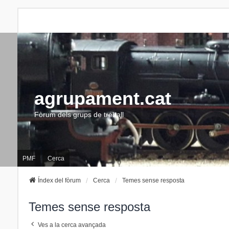
agrupament.cat
Fòrum dels grups de treball
PMF
Cerca
Índex del fòrum
Cerca
Temes sense resposta
Temes sense resposta
Ves a la cerca avançada