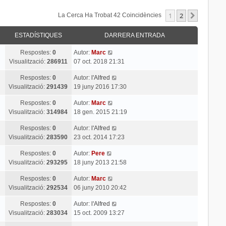
1
2
Següent
La Cerca Ha Trobat 42 Coincidències
ESTADÍSTIQUES
DARRERA ENTRADA
Respostes:
0
Autor:
Marc
Visualització:
286911
07 oct. 2018 21:31
Respostes:
0
Autor:
l'Alfred
Visualització:
291439
19 juny 2016 17:30
Respostes:
0
Autor:
Marc
Visualització:
314984
18 gen. 2015 21:19
Respostes:
0
Autor:
l'Alfred
Visualització:
283590
23 oct. 2014 17:23
Respostes:
0
Autor:
Pere
Visualització:
293295
18 juny 2013 21:58
Respostes:
0
Autor:
Marc
Visualització:
292534
06 juny 2010 20:42
Respostes:
0
Autor:
l'Alfred
Visualització:
283034
15 oct. 2009 13:27