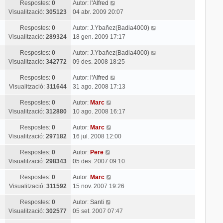
Respostes:
0
Autor:
l'Alfred
Visualització:
305123
04 abr. 2009 20:07
Respostes:
0
Autor:
J.Ybañez(Badia4000)
Visualització:
289324
18 gen. 2009 17:17
Respostes:
0
Autor:
J.Ybañez(Badia4000)
Visualització:
342772
09 des. 2008 18:25
Respostes:
0
Autor:
l'Alfred
Visualització:
311644
31 ago. 2008 17:13
Respostes:
0
Autor:
Marc
Visualització:
312880
10 ago. 2008 16:17
Respostes:
0
Autor:
Marc
Visualització:
297182
16 jul. 2008 12:00
Respostes:
0
Autor:
Pere
Visualització:
298343
05 des. 2007 09:10
Respostes:
0
Autor:
Marc
Visualització:
311592
15 nov. 2007 19:26
Respostes:
0
Autor:
Santi
Visualització:
302577
05 set. 2007 07:47