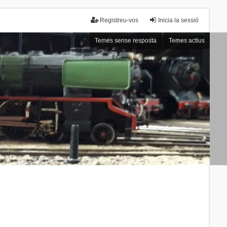
Registreu-vos
Inicia la sessió
Temes sense resposta
Temes actius