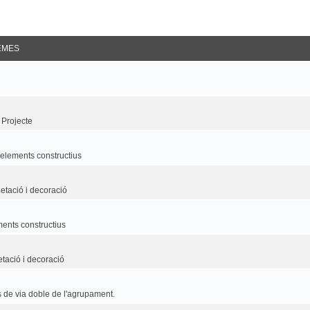
EMES
 Projecte
i elements constructius
etació i decoració
ements constructius
etació i decoració
 de via doble de l'agrupament.