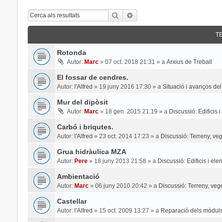
Cerca
Cerca Avançada
T
Rotonda
Autor:
Marc
»
07 oct. 2018 21:31
» a
Arxius de Treball
El fossar de cendres.
Autor:
l'Alfred
»
19 juny 2016 17:30
» a
Situació i avanços del
Mur del dipòsit
Autor:
Marc
»
18 gen. 2015 21:19
» a
Discussió: Edificis 
Carbó i briqutes.
Autor:
l'Alfred
»
23 oct. 2014 17:23
» a
Discussió: Terreny, veg
Grua hidràulica MZA
Autor:
Pere
»
18 juny 2013 21:58
» a
Discussió: Edificis i el
Ambientació
Autor:
Marc
»
06 juny 2010 20:42
» a
Discussió: Terreny, veg
Castellar
Autor:
l'Alfred
»
15 oct. 2009 13:27
» a
Reparació dels mòduls