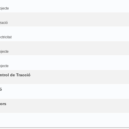
ojecte
tzació
tricitat
ojecte
ojecte
trol de Tracció
ó
ors