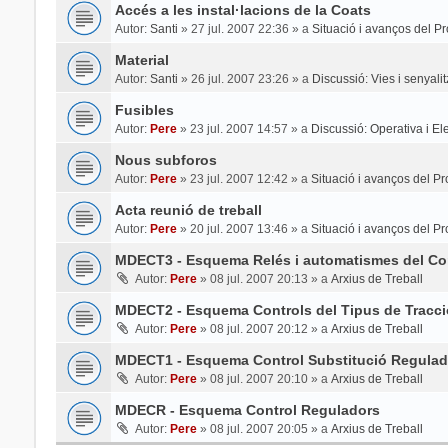
Accés a les instal·lacions de la Coats
Autor:
Santi
»
27 jul. 2007 22:36
» a
Situació i avanços del Pr
Material
Autor:
Santi
»
26 jul. 2007 23:26
» a
Discussió: Vies i senyali
Fusibles
Autor:
Pere
»
23 jul. 2007 14:57
» a
Discussió: Operativa i Elec
Nous subforos
Autor:
Pere
»
23 jul. 2007 12:42
» a
Situació i avanços del Pr
Acta reunió de treball
Autor:
Pere
»
20 jul. 2007 13:46
» a
Situació i avanços del Pr
MDECT3 - Esquema Relés i automatismes del Con
Autor:
Pere
»
08 jul. 2007 20:13
» a
Arxius de Treball
MDECT2 - Esquema Controls del Tipus de Tracci
Autor:
Pere
»
08 jul. 2007 20:12
» a
Arxius de Treball
MDECT1 - Esquema Control Substitució Regulad
Autor:
Pere
»
08 jul. 2007 20:10
» a
Arxius de Treball
MDECR - Esquema Control Reguladors
Autor:
Pere
»
08 jul. 2007 20:05
» a
Arxius de Treball