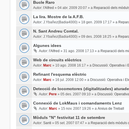
Bucle Raro
Autor:
l'Alfred
»
04 abr. 2009 20:07
» a
Reparació dels mòduls
La lira. Mostre de la A.F.B.
Autor:
J.Ybañez(Badia4000)
»
18 gen. 2009 17:17
» a
Repara
N. Sant Andreu Comtal.
Autor:
J.Ybañez(Badia4000)
»
09 des. 2008 18:25
» a
Repara
Algunes idees
Autor:
l'Alfred
»
31 ago. 2008 17:13
» a
Reparació dels mò
Web de circuits elèctrics
Autor:
Marc
»
10 ago. 2008 16:17
» a
Discussió: Operativa i El
Refinant l'esquema elèctric
Autor:
Marc
»
16 jul. 2008 12:00
» a
Discussió: Operativa i Ele
Detecció de locomotores (digitalitzades) aturade
Autor:
Pere
»
05 des. 2007 09:10
» a
Discussió: Operativa 
Connexió de LokMaus i comandaments Lenz
Autor:
Marc
»
15 nov. 2007 19:26
» a
Arxius de Treball
Mòduls "N" festivitat 11 de setembre
Autor:
Santi
»
05 set. 2007 07:47
» a
Reparació dels mòduls d