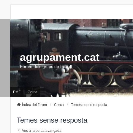
agrupament.cat
Fòrum dels grups de treball
PMF
Cerca
Índex del fòrum
Cerca
Temes sense resposta
Temes sense resposta
Ves a la cerca avançada