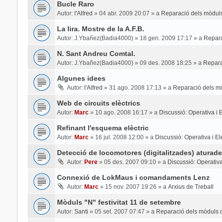
Bucle Raro
Autor:
l'Alfred
»
04 abr. 2009 20:07
» a
Reparació dels mòduls
La lira. Mostre de la A.F.B.
Autor:
J.Ybañez(Badia4000)
»
18 gen. 2009 17:17
» a
Repara
N. Sant Andreu Comtal.
Autor:
J.Ybañez(Badia4000)
»
09 des. 2008 18:25
» a
Repara
Algunes idees
Autor:
l'Alfred
»
31 ago. 2008 17:13
» a
Reparació dels mò
Web de circuits elèctrics
Autor:
Marc
»
10 ago. 2008 16:17
» a
Discussió: Operativa i El
Refinant l'esquema elèctric
Autor:
Marc
»
16 jul. 2008 12:00
» a
Discussió: Operativa i Ele
Detecció de locomotores (digitalitzades) aturade
Autor:
Pere
»
05 des. 2007 09:10
» a
Discussió: Operativa 
Connexió de LokMaus i comandaments Lenz
Autor:
Marc
»
15 nov. 2007 19:26
» a
Arxius de Treball
Mòduls "N" festivitat 11 de setembre
Autor:
Santi
»
05 set. 2007 07:47
» a
Reparació dels mòduls d