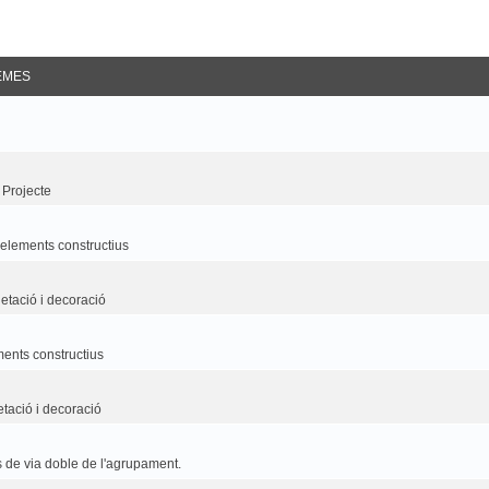
EMES
 Projecte
i elements constructius
etació i decoració
ements constructius
etació i decoració
 de via doble de l'agrupament.