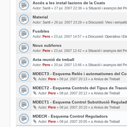
Accés a les instal·lacions de la Coats
Autor:
Santi
»
27 jul. 2007 22:36
» a
Situació i avanços del Pr
Material
Autor:
Santi
»
26 jul. 2007 23:26
» a
Discussió: Vies i senyali
Fusibles
Autor:
Pere
»
23 jul. 2007 14:57
» a
Discussió: Operativa i Elec
Nous subforos
Autor:
Pere
»
23 jul. 2007 12:42
» a
Situació i avanços del Pr
Acta reunió de treball
Autor:
Pere
»
20 jul. 2007 13:46
» a
Situació i avanços del Pr
MDECT3 - Esquema Relés i automatismes del Con
Autor:
Pere
»
08 jul. 2007 20:13
» a
Arxius de Treball
MDECT2 - Esquema Controls del Tipus de Tracci
Autor:
Pere
»
08 jul. 2007 20:12
» a
Arxius de Treball
MDECT1 - Esquema Control Substitució Regulad
Autor:
Pere
»
08 jul. 2007 20:10
» a
Arxius de Treball
MDECR - Esquema Control Reguladors
Autor:
Pere
»
08 jul. 2007 20:05
» a
Arxius de Treball