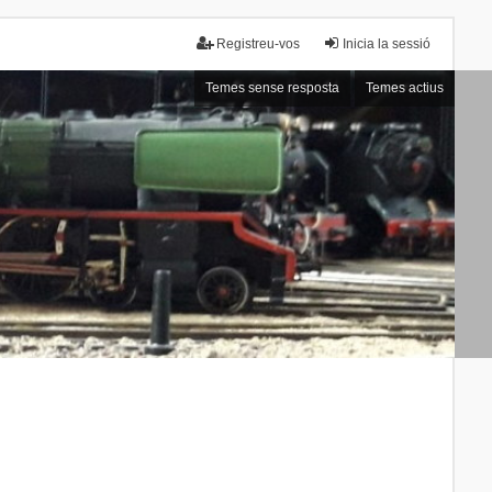
Registreu-vos
Inicia la sessió
Temes sense resposta
Temes actius