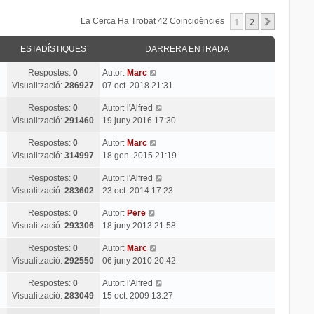
1
2
Següent
La Cerca Ha Trobat 42 Coincidències
ESTADÍSTIQUES
DARRERA ENTRADA
Respostes:
0
Autor:
Marc
Visualització:
286927
07 oct. 2018 21:31
Respostes:
0
Autor:
l'Alfred
Visualització:
291460
19 juny 2016 17:30
Respostes:
0
Autor:
Marc
Visualització:
314997
18 gen. 2015 21:19
Respostes:
0
Autor:
l'Alfred
Visualització:
283602
23 oct. 2014 17:23
Respostes:
0
Autor:
Pere
Visualització:
293306
18 juny 2013 21:58
Respostes:
0
Autor:
Marc
Visualització:
292550
06 juny 2010 20:42
Respostes:
0
Autor:
l'Alfred
Visualització:
283049
15 oct. 2009 13:27