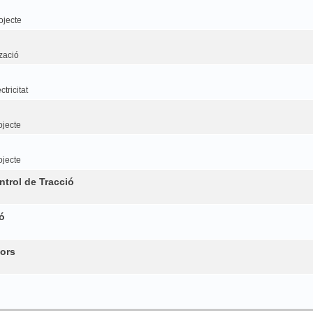
ojecte
tzació
tricitat
ojecte
ojecte
trol de Tracció
ó
ors