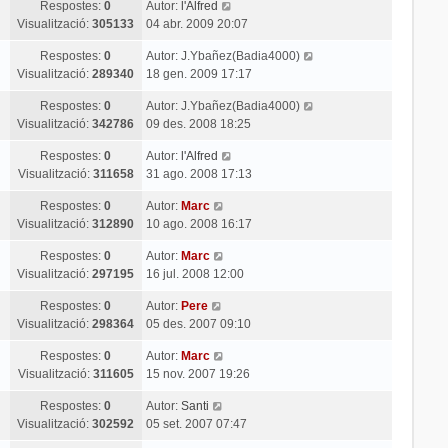
Respostes:
0
Autor:
l'Alfred
Visualització:
305133
04 abr. 2009 20:07
Respostes:
0
Autor:
J.Ybañez(Badia4000)
Visualització:
289340
18 gen. 2009 17:17
Respostes:
0
Autor:
J.Ybañez(Badia4000)
Visualització:
342786
09 des. 2008 18:25
Respostes:
0
Autor:
l'Alfred
Visualització:
311658
31 ago. 2008 17:13
Respostes:
0
Autor:
Marc
Visualització:
312890
10 ago. 2008 16:17
Respostes:
0
Autor:
Marc
Visualització:
297195
16 jul. 2008 12:00
Respostes:
0
Autor:
Pere
Visualització:
298364
05 des. 2007 09:10
Respostes:
0
Autor:
Marc
Visualització:
311605
15 nov. 2007 19:26
Respostes:
0
Autor:
Santi
Visualització:
302592
05 set. 2007 07:47