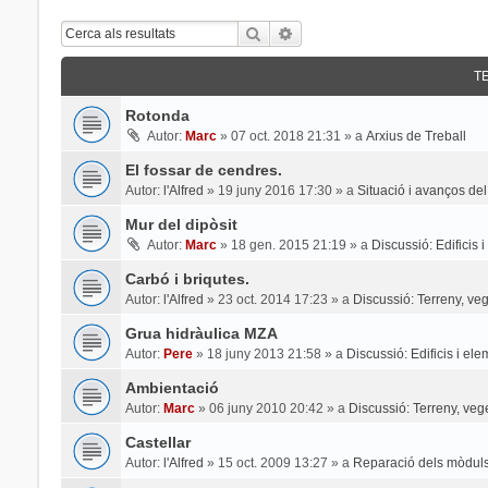
Cerca
Cerca Avançada
T
Rotonda
Autor:
Marc
»
07 oct. 2018 21:31
» a
Arxius de Treball
El fossar de cendres.
Autor:
l'Alfred
»
19 juny 2016 17:30
» a
Situació i avanços del
Mur del dipòsit
Autor:
Marc
»
18 gen. 2015 21:19
» a
Discussió: Edificis 
Carbó i briqutes.
Autor:
l'Alfred
»
23 oct. 2014 17:23
» a
Discussió: Terreny, veg
Grua hidràulica MZA
Autor:
Pere
»
18 juny 2013 21:58
» a
Discussió: Edificis i el
Ambientació
Autor:
Marc
»
06 juny 2010 20:42
» a
Discussió: Terreny, veg
Castellar
Autor:
l'Alfred
»
15 oct. 2009 13:27
» a
Reparació dels mòduls