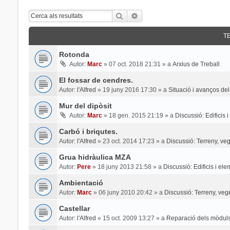
Cerca
Cerca Avançada
T
Rotonda
Autor:
Marc
»
07 oct. 2018 21:31
» a
Arxius de Treball
El fossar de cendres.
Autor:
l'Alfred
»
19 juny 2016 17:30
» a
Situació i avanços del
Mur del dipòsit
Autor:
Marc
»
18 gen. 2015 21:19
» a
Discussió: Edificis 
Carbó i briqutes.
Autor:
l'Alfred
»
23 oct. 2014 17:23
» a
Discussió: Terreny, veg
Grua hidràulica MZA
Autor:
Pere
»
18 juny 2013 21:58
» a
Discussió: Edificis i el
Ambientació
Autor:
Marc
»
06 juny 2010 20:42
» a
Discussió: Terreny, veg
Castellar
Autor:
l'Alfred
»
15 oct. 2009 13:27
» a
Reparació dels mòduls