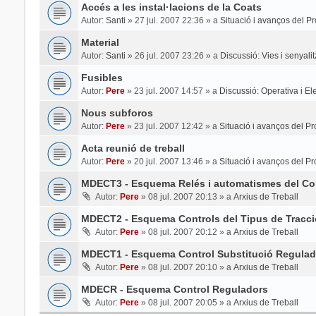
Accés a les instal·lacions de la Coats
Autor:
Santi
»
27 jul. 2007 22:36
» a
Situació i avanços del Pr
Material
Autor:
Santi
»
26 jul. 2007 23:26
» a
Discussió: Vies i senyali
Fusibles
Autor:
Pere
»
23 jul. 2007 14:57
» a
Discussió: Operativa i Elec
Nous subforos
Autor:
Pere
»
23 jul. 2007 12:42
» a
Situació i avanços del Pr
Acta reunió de treball
Autor:
Pere
»
20 jul. 2007 13:46
» a
Situació i avanços del Pr
MDECT3 - Esquema Relés i automatismes del Con
Autor:
Pere
»
08 jul. 2007 20:13
» a
Arxius de Treball
MDECT2 - Esquema Controls del Tipus de Tracci
Autor:
Pere
»
08 jul. 2007 20:12
» a
Arxius de Treball
MDECT1 - Esquema Control Substitució Regulad
Autor:
Pere
»
08 jul. 2007 20:10
» a
Arxius de Treball
MDECR - Esquema Control Reguladors
Autor:
Pere
»
08 jul. 2007 20:05
» a
Arxius de Treball