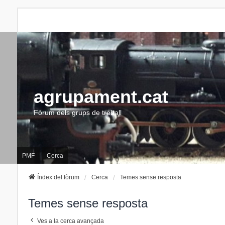
agrupament.cat
Fòrum dels grups de treball
PMF
Cerca
Índex del fòrum
Cerca
Temes sense resposta
Temes sense resposta
Ves a la cerca avançada