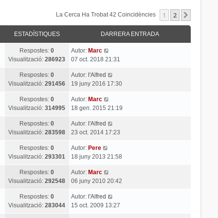
1
2
Següent
La Cerca Ha Trobat 42 Coincidències
ESTADÍSTIQUES
DARRERA ENTRADA
Respostes:
0
Autor:
Marc
Visualització:
286923
07 oct. 2018 21:31
Respostes:
0
Autor:
l'Alfred
Visualització:
291456
19 juny 2016 17:30
Respostes:
0
Autor:
Marc
Visualització:
314995
18 gen. 2015 21:19
Respostes:
0
Autor:
l'Alfred
Visualització:
283598
23 oct. 2014 17:23
Respostes:
0
Autor:
Pere
Visualització:
293301
18 juny 2013 21:58
Respostes:
0
Autor:
Marc
Visualització:
292548
06 juny 2010 20:42
Respostes:
0
Autor:
l'Alfred
Visualització:
283044
15 oct. 2009 13:27