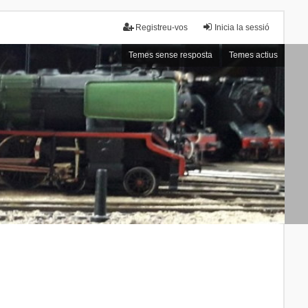
Registreu-vos
Inicia la sessió
Temes sense resposta
Temes actius