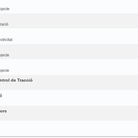
ojecte
tzació
tricitat
ojecte
ojecte
trol de Tracció
ó
ors