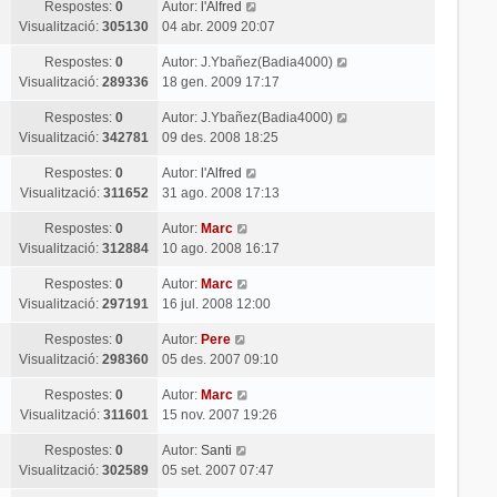
Respostes:
0
Autor:
l'Alfred
Visualització:
305130
04 abr. 2009 20:07
Respostes:
0
Autor:
J.Ybañez(Badia4000)
Visualització:
289336
18 gen. 2009 17:17
Respostes:
0
Autor:
J.Ybañez(Badia4000)
Visualització:
342781
09 des. 2008 18:25
Respostes:
0
Autor:
l'Alfred
Visualització:
311652
31 ago. 2008 17:13
Respostes:
0
Autor:
Marc
Visualització:
312884
10 ago. 2008 16:17
Respostes:
0
Autor:
Marc
Visualització:
297191
16 jul. 2008 12:00
Respostes:
0
Autor:
Pere
Visualització:
298360
05 des. 2007 09:10
Respostes:
0
Autor:
Marc
Visualització:
311601
15 nov. 2007 19:26
Respostes:
0
Autor:
Santi
Visualització:
302589
05 set. 2007 07:47