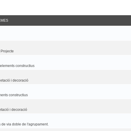
EMES
 Projecte
i elements constructius
etació i decoració
ements constructius
etació i decoració
 de via doble de l'agrupament.