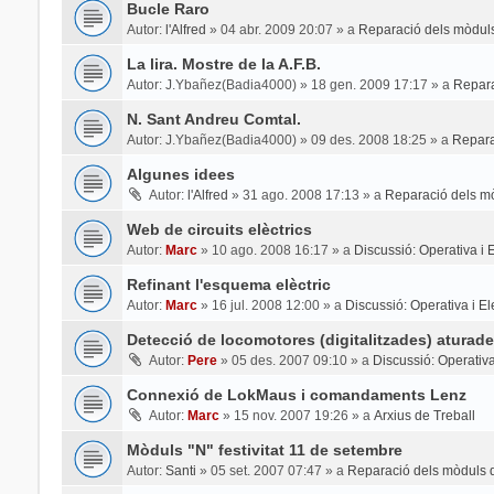
Bucle Raro
Autor:
l'Alfred
»
04 abr. 2009 20:07
» a
Reparació dels mòduls
La lira. Mostre de la A.F.B.
Autor:
J.Ybañez(Badia4000)
»
18 gen. 2009 17:17
» a
Repara
N. Sant Andreu Comtal.
Autor:
J.Ybañez(Badia4000)
»
09 des. 2008 18:25
» a
Repara
Algunes idees
Autor:
l'Alfred
»
31 ago. 2008 17:13
» a
Reparació dels mò
Web de circuits elèctrics
Autor:
Marc
»
10 ago. 2008 16:17
» a
Discussió: Operativa i El
Refinant l'esquema elèctric
Autor:
Marc
»
16 jul. 2008 12:00
» a
Discussió: Operativa i Ele
Detecció de locomotores (digitalitzades) aturade
Autor:
Pere
»
05 des. 2007 09:10
» a
Discussió: Operativa 
Connexió de LokMaus i comandaments Lenz
Autor:
Marc
»
15 nov. 2007 19:26
» a
Arxius de Treball
Mòduls "N" festivitat 11 de setembre
Autor:
Santi
»
05 set. 2007 07:47
» a
Reparació dels mòduls d