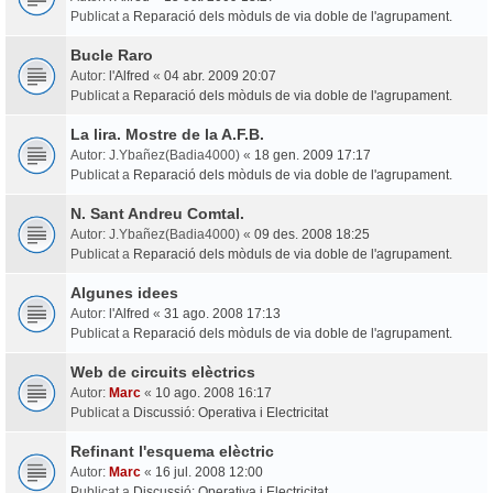
Publicat a
Reparació dels mòduls de via doble de l'agrupament.
Bucle Raro
Autor:
l'Alfred
«
04 abr. 2009 20:07
Publicat a
Reparació dels mòduls de via doble de l'agrupament.
La lira. Mostre de la A.F.B.
Autor:
J.Ybañez(Badia4000)
«
18 gen. 2009 17:17
Publicat a
Reparació dels mòduls de via doble de l'agrupament.
N. Sant Andreu Comtal.
Autor:
J.Ybañez(Badia4000)
«
09 des. 2008 18:25
Publicat a
Reparació dels mòduls de via doble de l'agrupament.
Algunes idees
Autor:
l'Alfred
«
31 ago. 2008 17:13
Publicat a
Reparació dels mòduls de via doble de l'agrupament.
Web de circuits elèctrics
Autor:
Marc
«
10 ago. 2008 16:17
Publicat a
Discussió: Operativa i Electricitat
Refinant l'esquema elèctric
Autor:
Marc
«
16 jul. 2008 12:00
Publicat a
Discussió: Operativa i Electricitat