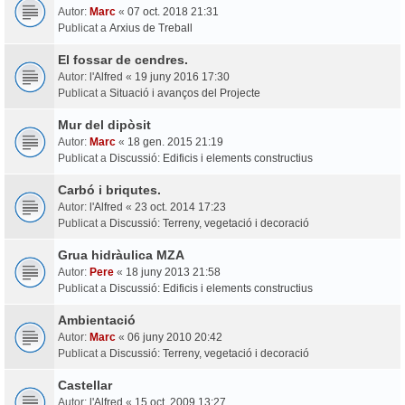
Autor:
Marc
«
07 oct. 2018 21:31
Publicat a
Arxius de Treball
El fossar de cendres.
Autor:
l'Alfred
«
19 juny 2016 17:30
Publicat a
Situació i avanços del Projecte
Mur del dipòsit
Autor:
Marc
«
18 gen. 2015 21:19
Publicat a
Discussió: Edificis i elements constructius
Carbó i briqutes.
Autor:
l'Alfred
«
23 oct. 2014 17:23
Publicat a
Discussió: Terreny, vegetació i decoració
Grua hidràulica MZA
Autor:
Pere
«
18 juny 2013 21:58
Publicat a
Discussió: Edificis i elements constructius
Ambientació
Autor:
Marc
«
06 juny 2010 20:42
Publicat a
Discussió: Terreny, vegetació i decoració
Castellar
Autor:
l'Alfred
«
15 oct. 2009 13:27