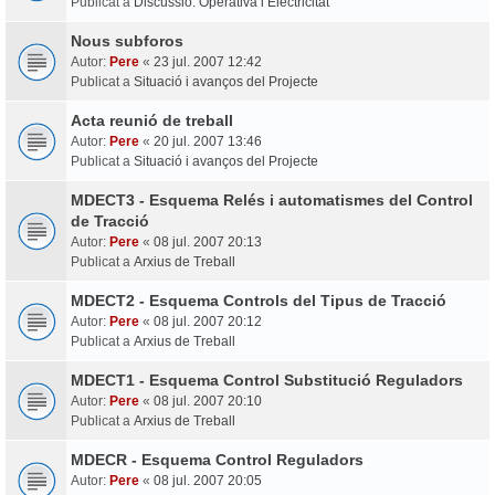
Publicat a
Discussió: Operativa i Electricitat
Nous subforos
Autor:
Pere
«
23 jul. 2007 12:42
Publicat a
Situació i avanços del Projecte
Acta reunió de treball
Autor:
Pere
«
20 jul. 2007 13:46
Publicat a
Situació i avanços del Projecte
MDECT3 - Esquema Relés i automatismes del Control
de Tracció
Autor:
Pere
«
08 jul. 2007 20:13
Publicat a
Arxius de Treball
MDECT2 - Esquema Controls del Tipus de Tracció
Autor:
Pere
«
08 jul. 2007 20:12
Publicat a
Arxius de Treball
MDECT1 - Esquema Control Substitució Reguladors
Autor:
Pere
«
08 jul. 2007 20:10
Publicat a
Arxius de Treball
MDECR - Esquema Control Reguladors
Autor:
Pere
«
08 jul. 2007 20:05