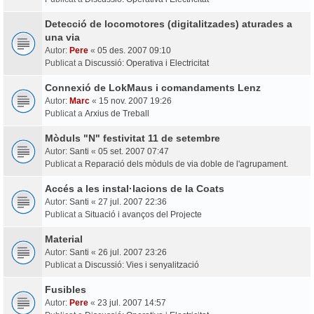
Detecció de locomotores (digitalitzades) aturades a
una via
Autor:
Pere
«
05 des. 2007 09:10
Publicat a
Discussió: Operativa i Electricitat
Connexió de LokMaus i comandaments Lenz
Autor:
Marc
«
15 nov. 2007 19:26
Publicat a
Arxius de Treball
Mòduls "N" festivitat 11 de setembre
Autor:
Santi
«
05 set. 2007 07:47
Publicat a
Reparació dels mòduls de via doble de l'agrupament.
Accés a les instal·lacions de la Coats
Autor:
Santi
«
27 jul. 2007 22:36
Publicat a
Situació i avanços del Projecte
Material
Autor:
Santi
«
26 jul. 2007 23:26
Publicat a
Discussió: Vies i senyalització
Fusibles
Autor:
Pere
«
23 jul. 2007 14:57