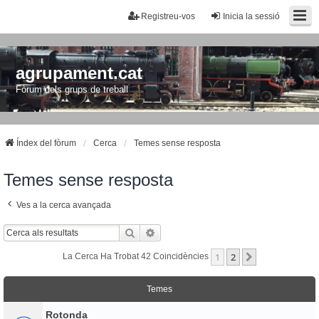
Registreu-vos
Inicia la sessió
agrupament.cat
Fòrum dels grups de treball
Índex del fòrum
Cerca
Temes sense resposta
Temes sense resposta
Ves a la cerca avançada
Cerca
Cerca Avançada
1
2
Següent
La Cerca Ha Trobat 42 Coincidències
Temes
Rotonda