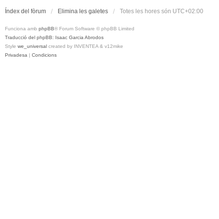
Índex del fòrum
Elimina les galetes
Totes les hores són
UTC+02:00
Funciona amb
phpBB
® Forum Software © phpBB Limited
Traducció del phpBB: Isaac Garcia Abrodos
Style
we_universal
created by INVENTEA & v12mike
Privadesa
|
Condicions