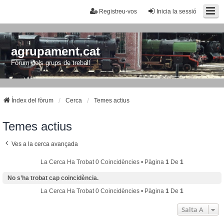
Registreu-vos
Inicia la sessió
agrupament.cat
Fòrum dels grups de treball
Índex del fòrum
Cerca
Temes actius
Temes actius
Ves a la cerca avançada
La Cerca Ha Trobat 0 Coincidències • Pàgina
1
De
1
No s’ha trobat cap coincidència.
La Cerca Ha Trobat 0 Coincidències • Pàgina
1
De
1
Salta A