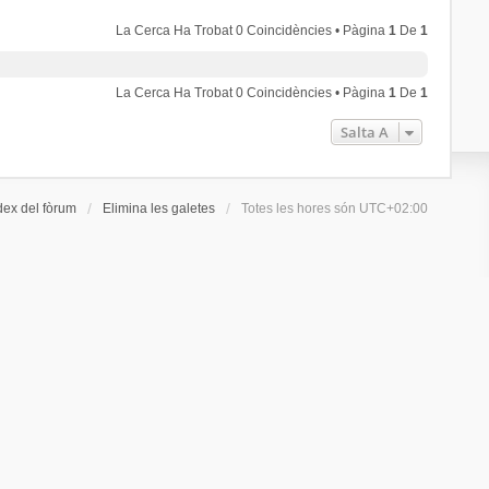
La Cerca Ha Trobat 0 Coincidències • Pàgina
1
De
1
La Cerca Ha Trobat 0 Coincidències • Pàgina
1
De
1
Salta A
dex del fòrum
Elimina les galetes
Totes les hores són
UTC+02:00