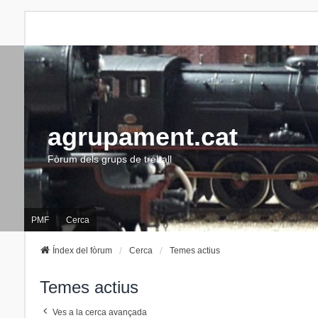
agrupament.cat
Fòrum dels grups de treball
PMF
Cerca
Índex del fòrum
Cerca
Temes actius
Temes actius
Ves a la cerca avançada