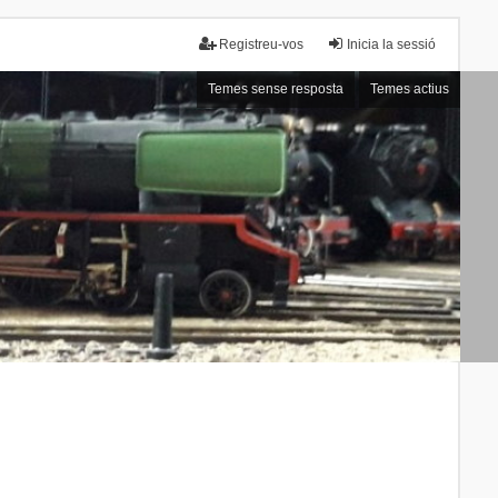
Registreu-vos
Inicia la sessió
Temes sense resposta
Temes actius