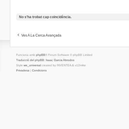
No s’ha trobat cap coincidència.
Ves A La Cerca Avançada
Funciona amb
phpBB
® Forum Software © phpBB Limited
Traducció del phpBB: Isaac Garcia Abrodos
Style
we_universal
created by INVENTEA & v12mike
Privadesa
|
Condicions