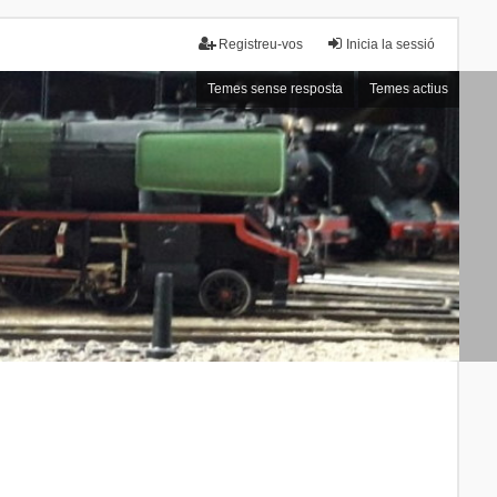
Registreu-vos
Inicia la sessió
Temes sense resposta
Temes actius