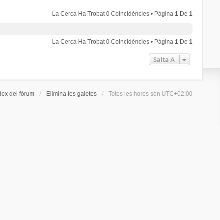
La Cerca Ha Trobat 0 Coincidències • Pàgina
1
De
1
La Cerca Ha Trobat 0 Coincidències • Pàgina
1
De
1
Salta A
dex del fòrum
Elimina les galetes
Totes les hores són
UTC+02:00