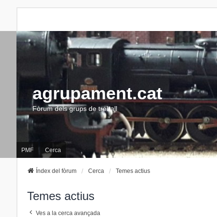
agrupament.cat
Fòrum dels grups de treball
PMF
Cerca
Índex del fòrum
Cerca
Temes actius
Temes actius
Ves a la cerca avançada