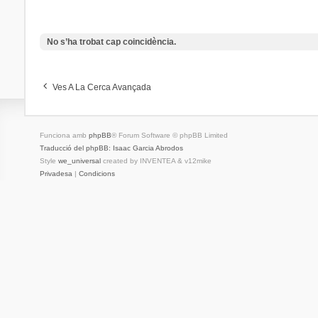
No s’ha trobat cap coincidència.
Ves A La Cerca Avançada
Funciona amb
phpBB
® Forum Software © phpBB Limited
Traducció del phpBB: Isaac Garcia Abrodos
Style
we_universal
created by INVENTEA & v12mike
Privadesa
|
Condicions