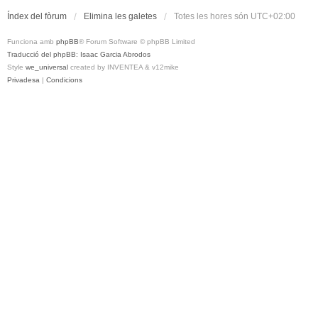
Índex del fòrum
Elimina les galetes
Totes les hores són
UTC+02:00
Funciona amb
phpBB
® Forum Software © phpBB Limited
Traducció del phpBB: Isaac Garcia Abrodos
Style
we_universal
created by INVENTEA & v12mike
Privadesa
|
Condicions