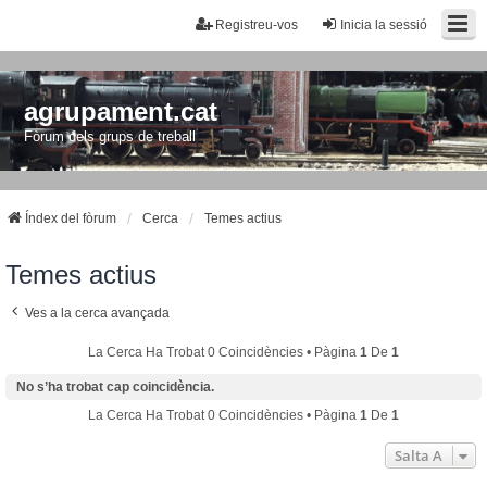
Registreu-vos
Inicia la sessió
agrupament.cat
Fòrum dels grups de treball
Índex del fòrum
Cerca
Temes actius
Temes actius
Ves a la cerca avançada
La Cerca Ha Trobat 0 Coincidències • Pàgina
1
De
1
No s’ha trobat cap coincidència.
La Cerca Ha Trobat 0 Coincidències • Pàgina
1
De
1
Salta A