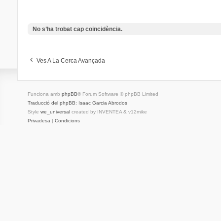
No s’ha trobat cap coincidència.
Ves A La Cerca Avançada
Funciona amb
phpBB
® Forum Software © phpBB Limited
Traducció del phpBB: Isaac Garcia Abrodos
Style
we_universal
created by INVENTEA & v12mike
Privadesa
|
Condicions