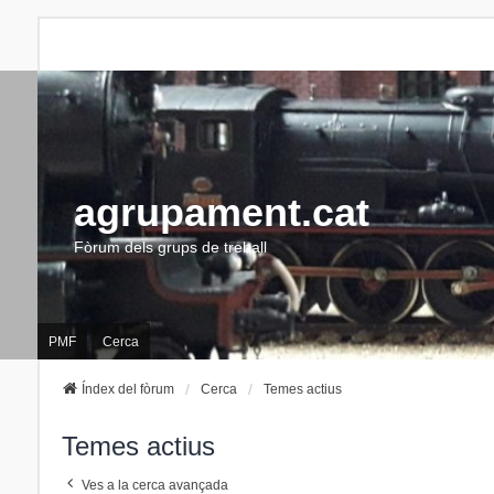
agrupament.cat
Fòrum dels grups de treball
PMF
Cerca
Índex del fòrum
Cerca
Temes actius
Temes actius
Ves a la cerca avançada