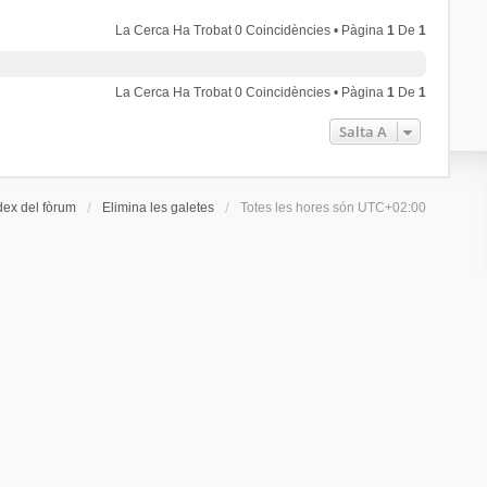
La Cerca Ha Trobat 0 Coincidències • Pàgina
1
De
1
La Cerca Ha Trobat 0 Coincidències • Pàgina
1
De
1
Salta A
dex del fòrum
Elimina les galetes
Totes les hores són
UTC+02:00