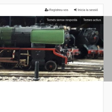
Registreu-vos
Inicia la sessió
Temes sense resposta
Temes actius