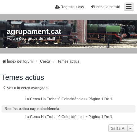
Registreu-vos
Inicia la sessió
agrupament.cat
Fòrum dels grups de treball
Índex del fòrum
Cerca
Temes actius
Temes actius
Ves a la cerca avançada
La Cerca Ha Trobat 0 Coincidències • Pàgina
1
De
1
No s’ha trobat cap coincidència.
La Cerca Ha Trobat 0 Coincidències • Pàgina
1
De
1
Salta A