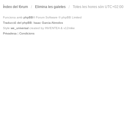
Índex del fòrum
Elimina les galetes
Totes les hores són
UTC+02:00
Funciona amb
phpBB
® Forum Software © phpBB Limited
Traducció del phpBB: Isaac Garcia Abrodos
Style
we_universal
created by INVENTEA & v12mike
Privadesa
|
Condicions