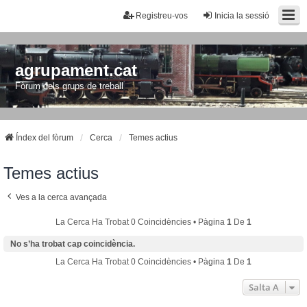
Registreu-vos
Inicia la sessió
agrupament.cat
Fòrum dels grups de treball
Índex del fòrum
Cerca
Temes actius
Temes actius
Ves a la cerca avançada
La Cerca Ha Trobat 0 Coincidències • Pàgina
1
De
1
No s’ha trobat cap coincidència.
La Cerca Ha Trobat 0 Coincidències • Pàgina
1
De
1
Salta A