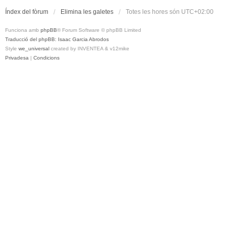
Índex del fòrum
Elimina les galetes
Totes les hores són
UTC+02:00
Funciona amb
phpBB
® Forum Software © phpBB Limited
Traducció del phpBB: Isaac Garcia Abrodos
Style
we_universal
created by INVENTEA & v12mike
Privadesa
|
Condicions