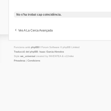
No s’ha trobat cap coincidència.
Ves A La Cerca Avançada
Funciona amb
phpBB
® Forum Software © phpBB Limited
Traducció del phpBB: Isaac Garcia Abrodos
Style
we_universal
created by INVENTEA & v12mike
Privadesa
|
Condicions