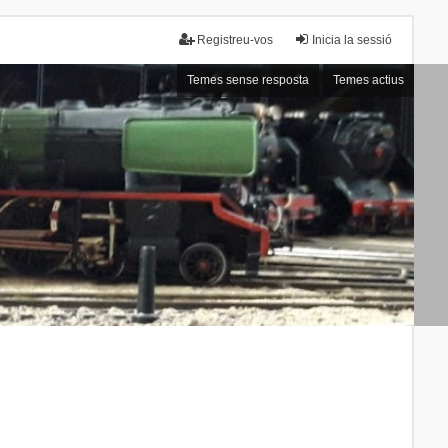
Registreu-vos
Inicia la sessió
Temes sense resposta
Temes actius