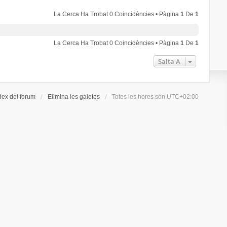
La Cerca Ha Trobat 0 Coincidències • Pàgina
1
De
1
La Cerca Ha Trobat 0 Coincidències • Pàgina
1
De
1
Salta A
dex del fòrum
Elimina les galetes
Totes les hores són
UTC+02:00