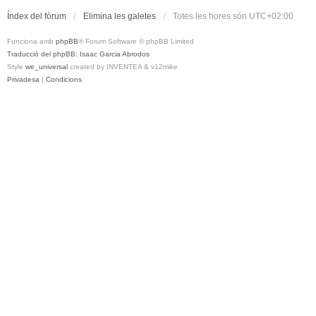
Índex del fòrum
Elimina les galetes
Totes les hores són
UTC+02:00
Funciona amb
phpBB
® Forum Software © phpBB Limited
Traducció del phpBB: Isaac Garcia Abrodos
Style
we_universal
created by INVENTEA & v12mike
Privadesa
|
Condicions