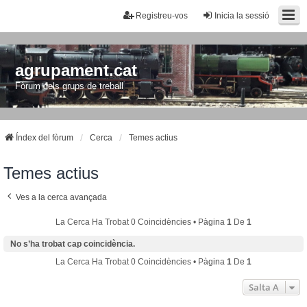
Registreu-vos
Inicia la sessió
agrupament.cat
Fòrum dels grups de treball
Índex del fòrum
Cerca
Temes actius
Temes actius
Ves a la cerca avançada
La Cerca Ha Trobat 0 Coincidències • Pàgina
1
De
1
No s’ha trobat cap coincidència.
La Cerca Ha Trobat 0 Coincidències • Pàgina
1
De
1
Salta A