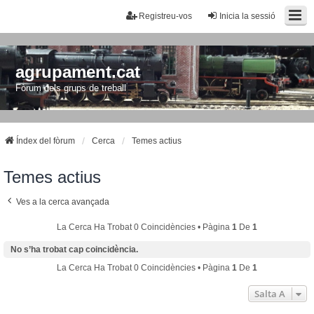
Registreu-vos
Inicia la sessió
agrupament.cat
Fòrum dels grups de treball
Índex del fòrum
Cerca
Temes actius
Temes actius
Ves a la cerca avançada
La Cerca Ha Trobat 0 Coincidències • Pàgina
1
De
1
No s’ha trobat cap coincidència.
La Cerca Ha Trobat 0 Coincidències • Pàgina
1
De
1
Salta A