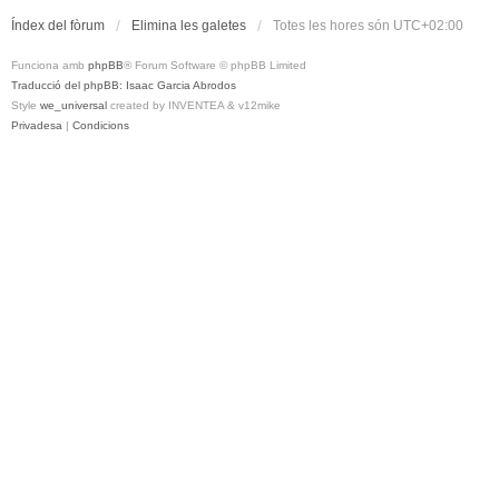
Índex del fòrum
Elimina les galetes
Totes les hores són
UTC+02:00
Funciona amb
phpBB
® Forum Software © phpBB Limited
Traducció del phpBB: Isaac Garcia Abrodos
Style
we_universal
created by INVENTEA & v12mike
Privadesa
|
Condicions