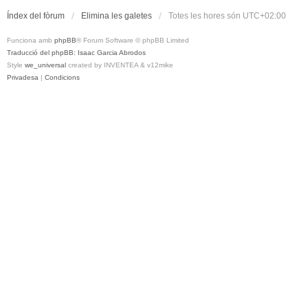
Índex del fòrum
Elimina les galetes
Totes les hores són
UTC+02:00
Funciona amb
phpBB
® Forum Software © phpBB Limited
Traducció del phpBB: Isaac Garcia Abrodos
Style
we_universal
created by INVENTEA & v12mike
Privadesa
|
Condicions