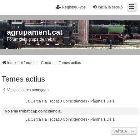
Registreu-vos
Inicia la sessió
agrupament.cat
Fòrum dels grups de treball
Índex del fòrum
Cerca
Temes actius
Temes actius
Ves a la cerca avançada
La Cerca Ha Trobat 0 Coincidències • Pàgina
1
De
1
No s’ha trobat cap coincidència.
La Cerca Ha Trobat 0 Coincidències • Pàgina
1
De
1
Salta A