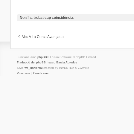
No s’ha trobat cap coincidència.
Ves A La Cerca Avançada
Funciona amb
phpBB
® Forum Software © phpBB Limited
Traducció del phpBB: Isaac Garcia Abrodos
Style
we_universal
created by INVENTEA & v12mike
Privadesa
|
Condicions