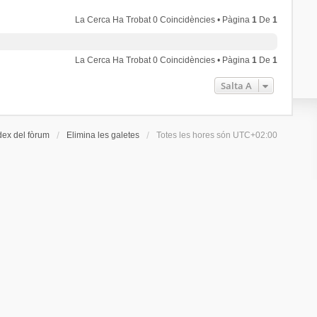
La Cerca Ha Trobat 0 Coincidències • Pàgina
1
De
1
La Cerca Ha Trobat 0 Coincidències • Pàgina
1
De
1
Salta A
dex del fòrum
Elimina les galetes
Totes les hores són
UTC+02:00