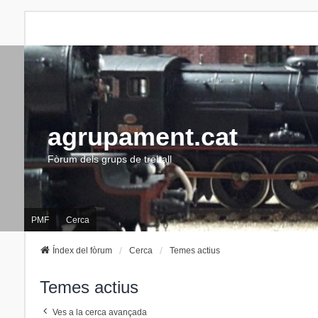
agrupament.cat
Fòrum dels grups de treball
PMF
Cerca
Índex del fòrum
Cerca
Temes actius
Temes actius
Ves a la cerca avançada