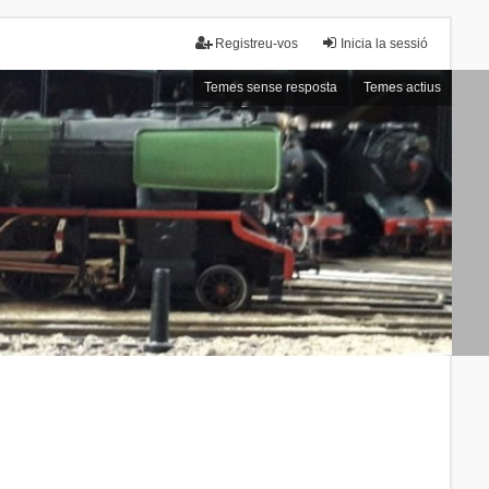
Registreu-vos
Inicia la sessió
Temes sense resposta
Temes actius