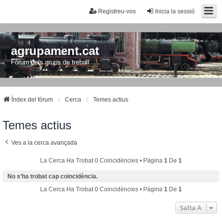
Registreu-vos
Inicia la sessió
agrupament.cat
Fòrum dels grups de treball
Índex del fòrum
Cerca
Temes actius
Temes actius
Ves a la cerca avançada
La Cerca Ha Trobat 0 Coincidències • Pàgina
1
De
1
No s’ha trobat cap coincidència.
La Cerca Ha Trobat 0 Coincidències • Pàgina
1
De
1
Salta A