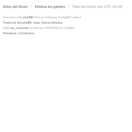
Índex del fòrum
Elimina les galetes
Totes les hores són
UTC+02:00
Funciona amb
phpBB
® Forum Software © phpBB Limited
Traducció del phpBB: Isaac Garcia Abrodos
Style
we_universal
created by INVENTEA & v12mike
Privadesa
|
Condicions