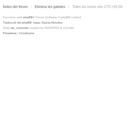
Índex del fòrum
Elimina les galetes
Totes les hores són
UTC+02:00
Funciona amb
phpBB
® Forum Software © phpBB Limited
Traducció del phpBB: Isaac Garcia Abrodos
Style
we_universal
created by INVENTEA & v12mike
Privadesa
|
Condicions