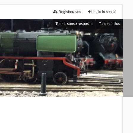
Registreu-vos
Inicia la sessió
Temes sense resposta
Temes actius