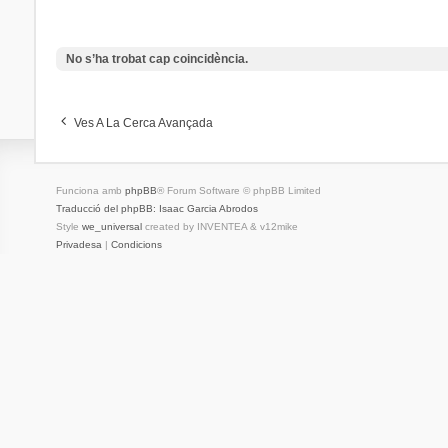
No s’ha trobat cap coincidència.
Ves A La Cerca Avançada
Funciona amb
phpBB
® Forum Software © phpBB Limited
Traducció del phpBB: Isaac Garcia Abrodos
Style
we_universal
created by INVENTEA & v12mike
Privadesa
|
Condicions