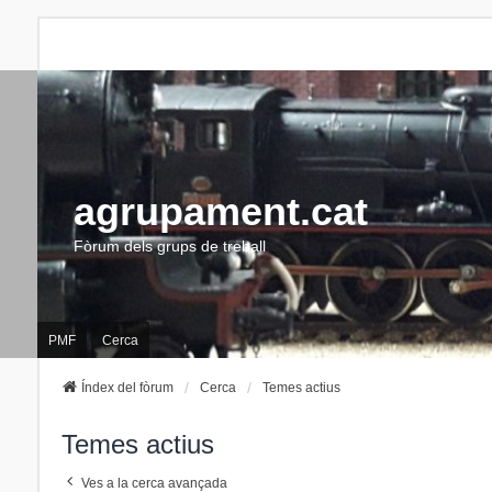
agrupament.cat
Fòrum dels grups de treball
PMF
Cerca
Índex del fòrum
Cerca
Temes actius
Temes actius
Ves a la cerca avançada