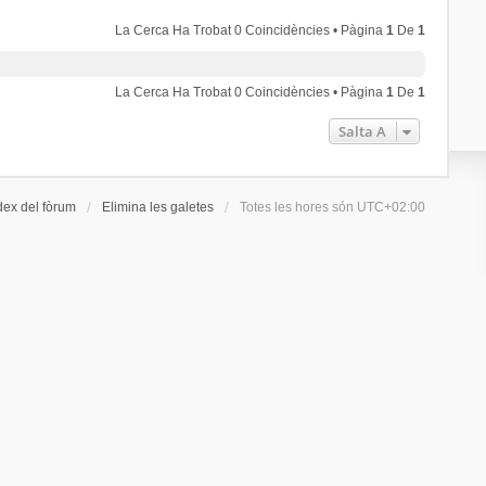
La Cerca Ha Trobat 0 Coincidències • Pàgina
1
De
1
La Cerca Ha Trobat 0 Coincidències • Pàgina
1
De
1
Salta A
dex del fòrum
Elimina les galetes
Totes les hores són
UTC+02:00