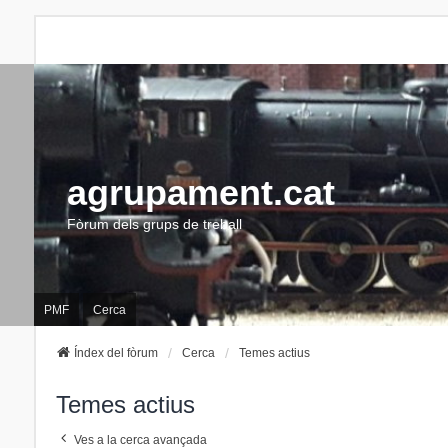
agrupament.cat
Fòrum dels grups de treball
PMF
Cerca
Índex del fòrum
Cerca
Temes actius
Temes actius
Ves a la cerca avançada