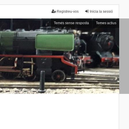
Registreu-vos
Inicia la sessió
Temes sense resposta
Temes actius