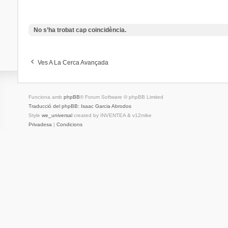
No s’ha trobat cap coincidència.
Ves A La Cerca Avançada
Funciona amb
phpBB
® Forum Software © phpBB Limited
Traducció del phpBB: Isaac Garcia Abrodos
Style
we_universal
created by INVENTEA & v12mike
Privadesa
|
Condicions