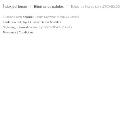
Índex del fòrum
Elimina les galetes
Totes les hores són
UTC+02:00
Funciona amb
phpBB
® Forum Software © phpBB Limited
Traducció del phpBB: Isaac Garcia Abrodos
Style
we_universal
created by INVENTEA & v12mike
Privadesa
|
Condicions