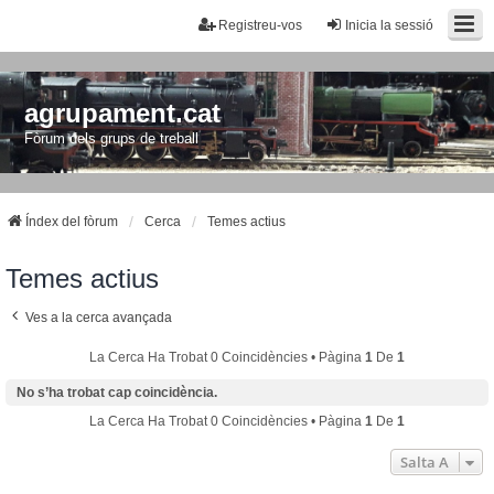
Registreu-vos
Inicia la sessió
agrupament.cat
Fòrum dels grups de treball
Índex del fòrum
Cerca
Temes actius
Temes actius
Ves a la cerca avançada
La Cerca Ha Trobat 0 Coincidències • Pàgina
1
De
1
No s’ha trobat cap coincidència.
La Cerca Ha Trobat 0 Coincidències • Pàgina
1
De
1
Salta A