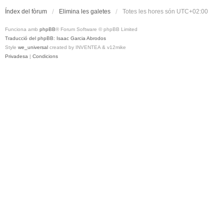
Índex del fòrum
Elimina les galetes
Totes les hores són
UTC+02:00
Funciona amb
phpBB
® Forum Software © phpBB Limited
Traducció del phpBB: Isaac Garcia Abrodos
Style
we_universal
created by INVENTEA & v12mike
Privadesa
|
Condicions