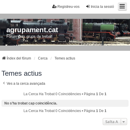
Registreu-vos
Inicia la sessió
agrupament.cat
Fòrum dels grups de treball
Índex del fòrum
Cerca
Temes actius
Temes actius
Ves a la cerca avançada
La Cerca Ha Trobat 0 Coincidències • Pàgina
1
De
1
No s’ha trobat cap coincidència.
La Cerca Ha Trobat 0 Coincidències • Pàgina
1
De
1
Salta A