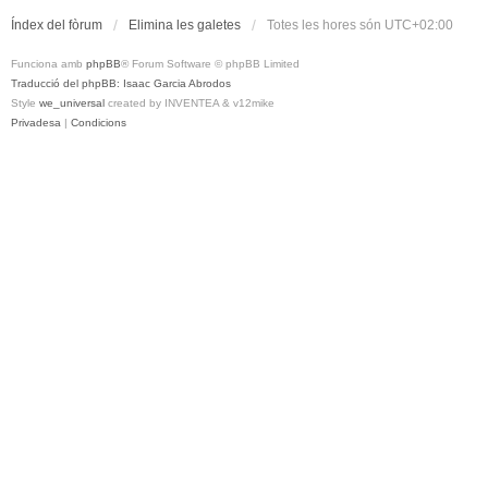
Índex del fòrum
Elimina les galetes
Totes les hores són
UTC+02:00
Funciona amb
phpBB
® Forum Software © phpBB Limited
Traducció del phpBB: Isaac Garcia Abrodos
Style
we_universal
created by INVENTEA & v12mike
Privadesa
|
Condicions