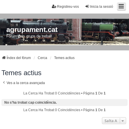
Registreu-vos
Inicia la sessió
agrupament.cat
Fòrum dels grups de treball
Índex del fòrum
Cerca
Temes actius
Temes actius
Ves a la cerca avançada
La Cerca Ha Trobat 0 Coincidències • Pàgina
1
De
1
No s’ha trobat cap coincidència.
La Cerca Ha Trobat 0 Coincidències • Pàgina
1
De
1
Salta A