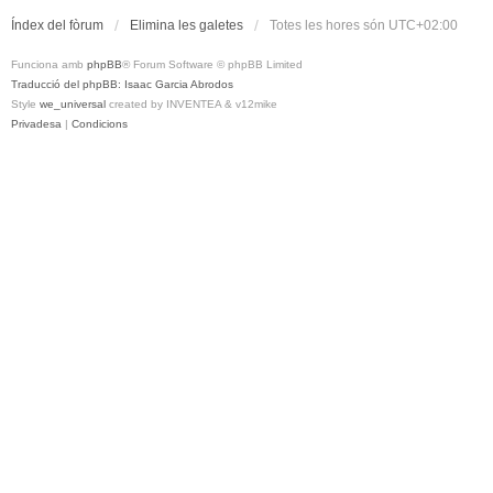
Índex del fòrum
Elimina les galetes
Totes les hores són
UTC+02:00
Funciona amb
phpBB
® Forum Software © phpBB Limited
Traducció del phpBB: Isaac Garcia Abrodos
Style
we_universal
created by INVENTEA & v12mike
Privadesa
|
Condicions