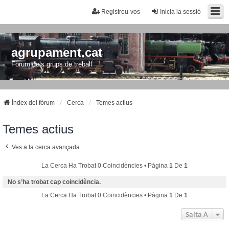
Registreu-vos
Inicia la sessió
agrupament.cat
Fòrum dels grups de treball
Índex del fòrum
Cerca
Temes actius
Temes actius
Ves a la cerca avançada
La Cerca Ha Trobat 0 Coincidències • Pàgina
1
De
1
No s’ha trobat cap coincidència.
La Cerca Ha Trobat 0 Coincidències • Pàgina
1
De
1
Salta A