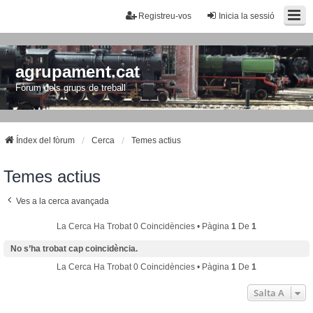
Registreu-vos
Inicia la sessió
agrupament.cat
Fòrum dels grups de treball
Índex del fòrum
Cerca
Temes actius
Temes actius
Ves a la cerca avançada
La Cerca Ha Trobat 0 Coincidències • Pàgina
1
De
1
No s’ha trobat cap coincidència.
La Cerca Ha Trobat 0 Coincidències • Pàgina
1
De
1
Salta A