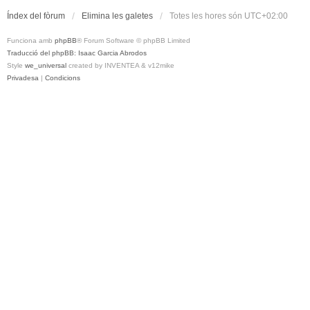
Índex del fòrum
Elimina les galetes
Totes les hores són
UTC+02:00
Funciona amb
phpBB
® Forum Software © phpBB Limited
Traducció del phpBB: Isaac Garcia Abrodos
Style
we_universal
created by INVENTEA & v12mike
Privadesa
|
Condicions