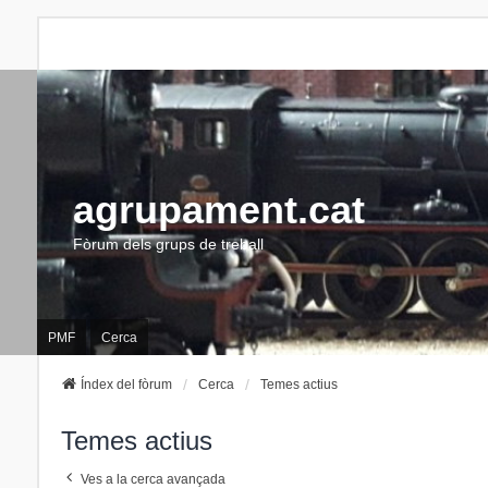
agrupament.cat
Fòrum dels grups de treball
PMF
Cerca
Índex del fòrum
Cerca
Temes actius
Temes actius
Ves a la cerca avançada