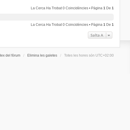
La Cerca Ha Trobat 0 Coincidències • Pàgina
1
De
1
La Cerca Ha Trobat 0 Coincidències • Pàgina
1
De
1
Salta A
dex del fòrum
Elimina les galetes
Totes les hores són
UTC+02:00