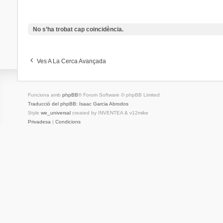
No s’ha trobat cap coincidència.
Ves A La Cerca Avançada
Funciona amb
phpBB
® Forum Software © phpBB Limited
Traducció del phpBB: Isaac Garcia Abrodos
Style
we_universal
created by INVENTEA & v12mike
Privadesa
|
Condicions