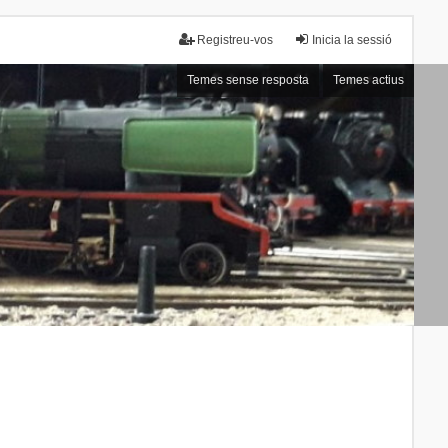
Registreu-vos
Inicia la sessió
Temes sense resposta
Temes actius