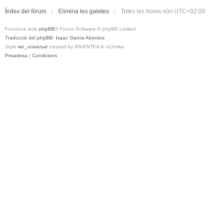
Índex del fòrum
Elimina les galetes
Totes les hores són
UTC+02:00
Funciona amb
phpBB
® Forum Software © phpBB Limited
Traducció del phpBB: Isaac Garcia Abrodos
Style
we_universal
created by INVENTEA & v12mike
Privadesa
|
Condicions