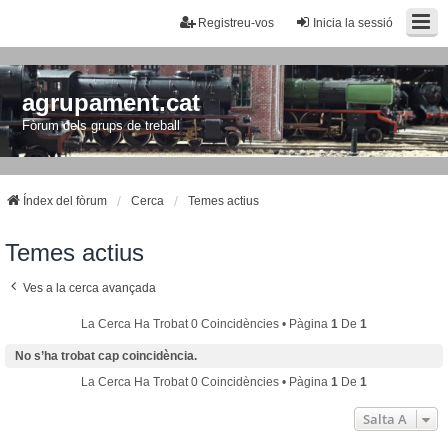
Registreu-vos
Inicia la sessió
agrupament.cat
Fòrum dels grups de treball
Índex del fòrum
Cerca
Temes actius
Temes actius
Ves a la cerca avançada
La Cerca Ha Trobat 0 Coincidències • Pàgina
1
De
1
No s’ha trobat cap coincidència.
La Cerca Ha Trobat 0 Coincidències • Pàgina
1
De
1
Salta A