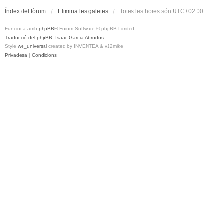
Índex del fòrum
Elimina les galetes
Totes les hores són
UTC+02:00
Funciona amb
phpBB
® Forum Software © phpBB Limited
Traducció del phpBB: Isaac Garcia Abrodos
Style
we_universal
created by INVENTEA & v12mike
Privadesa
|
Condicions