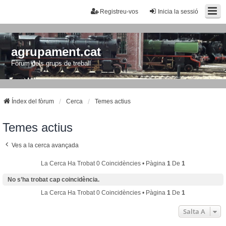
Registreu-vos
Inicia la sessió
agrupament.cat
Fòrum dels grups de treball
Índex del fòrum
Cerca
Temes actius
Temes actius
Ves a la cerca avançada
La Cerca Ha Trobat 0 Coincidències • Pàgina
1
De
1
No s’ha trobat cap coincidència.
La Cerca Ha Trobat 0 Coincidències • Pàgina
1
De
1
Salta A