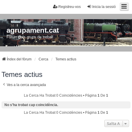
Registreu-vos
Inicia la sessió
agrupament.cat
Fòrum dels grups de treball
Índex del fòrum
Cerca
Temes actius
Temes actius
Ves a la cerca avançada
La Cerca Ha Trobat 0 Coincidències • Pàgina
1
De
1
No s’ha trobat cap coincidència.
La Cerca Ha Trobat 0 Coincidències • Pàgina
1
De
1
Salta A