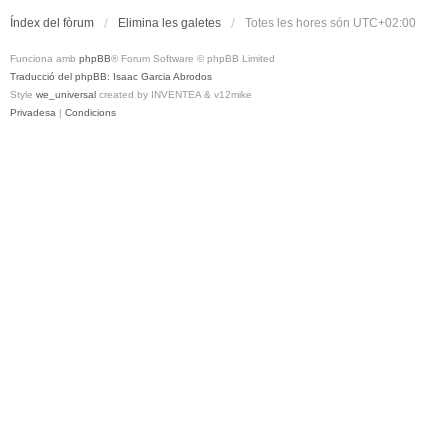
Índex del fòrum
Elimina les galetes
Totes les hores són
UTC+02:00
Funciona amb
phpBB
® Forum Software © phpBB Limited
Traducció del phpBB: Isaac Garcia Abrodos
Style
we_universal
created by INVENTEA & v12mike
Privadesa
|
Condicions