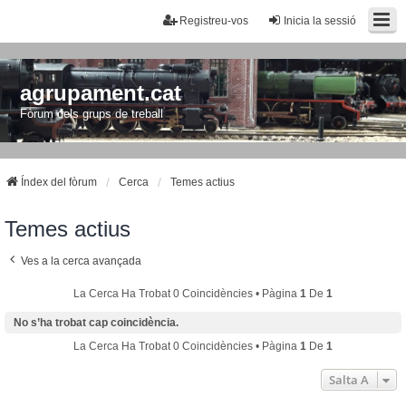
Registreu-vos
Inicia la sessió
agrupament.cat
Fòrum dels grups de treball
Índex del fòrum
Cerca
Temes actius
Temes actius
Ves a la cerca avançada
La Cerca Ha Trobat 0 Coincidències • Pàgina
1
De
1
No s’ha trobat cap coincidència.
La Cerca Ha Trobat 0 Coincidències • Pàgina
1
De
1
Salta A