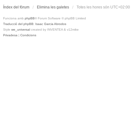
Índex del fòrum
Elimina les galetes
Totes les hores són
UTC+02:00
Funciona amb
phpBB
® Forum Software © phpBB Limited
Traducció del phpBB: Isaac Garcia Abrodos
Style
we_universal
created by INVENTEA & v12mike
Privadesa
|
Condicions