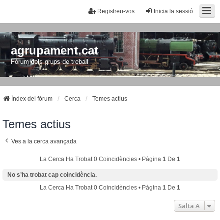
Registreu-vos
Inicia la sessió
agrupament.cat
Fòrum dels grups de treball
Índex del fòrum
Cerca
Temes actius
Temes actius
Ves a la cerca avançada
La Cerca Ha Trobat 0 Coincidències • Pàgina
1
De
1
No s’ha trobat cap coincidència.
La Cerca Ha Trobat 0 Coincidències • Pàgina
1
De
1
Salta A