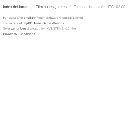
Índex del fòrum
Elimina les galetes
Totes les hores són
UTC+02:00
Funciona amb
phpBB
® Forum Software © phpBB Limited
Traducció del phpBB: Isaac Garcia Abrodos
Style
we_universal
created by INVENTEA & v12mike
Privadesa
|
Condicions