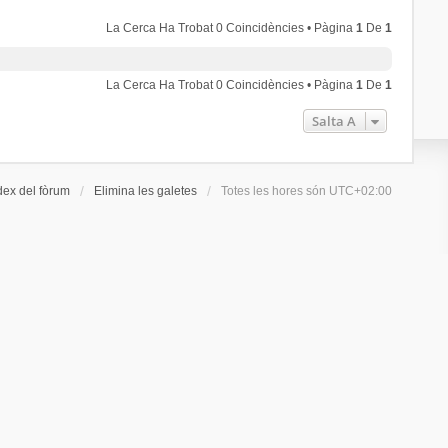
La Cerca Ha Trobat 0 Coincidències • Pàgina
1
De
1
La Cerca Ha Trobat 0 Coincidències • Pàgina
1
De
1
Salta A
dex del fòrum
Elimina les galetes
Totes les hores són
UTC+02:00