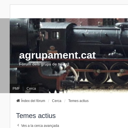
agrupament.cat
Fòrum dels grups de treball
PMF
Cerca
Índex del fòrum
Cerca
Temes actius
Temes actius
Ves a la cerca avançada