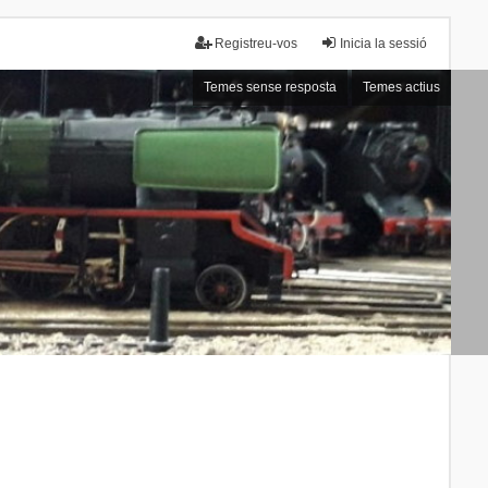
Registreu-vos
Inicia la sessió
Temes sense resposta
Temes actius