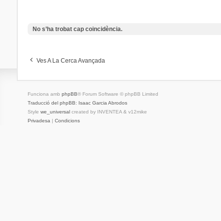
No s’ha trobat cap coincidència.
Ves A La Cerca Avançada
Funciona amb
phpBB
® Forum Software © phpBB Limited
Traducció del phpBB: Isaac Garcia Abrodos
Style
we_universal
created by INVENTEA & v12mike
Privadesa
|
Condicions